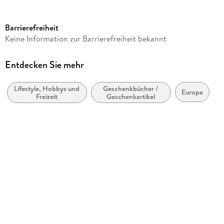
Verlag/Hersteller
Casares Fine Art Edition
Barrierefreiheit
Produktart
Keine Information zur Barrierefreiheit bekannt
Kalender
Gewicht
Entdecken Sie mehr
283 g
Lifestyle, Hobbys und
Geschenkbücher /
Größe (L/B/H)
Europa
Freizeit
Geschenkartikel
352/247/12 mm
GTIN
9781835246740