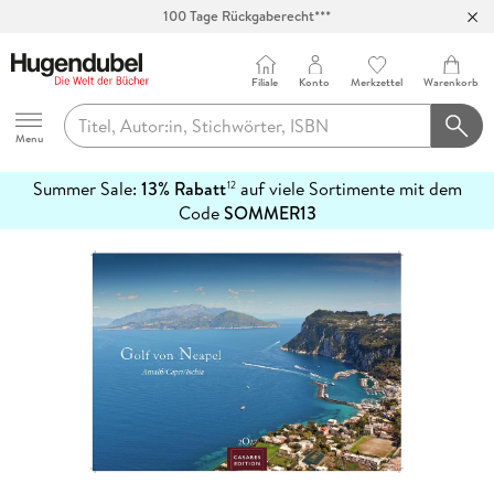
100 Tage Rückgaberecht***
Abholung in über 100 Filialen
Filiale
Konto
Merkzettel
Warenkorb
Hugendubel
Menu
Summer Sale:
13% Rabatt
auf viele Sortimente mit dem
12
mehr
Code
SOMMER13
erfahren