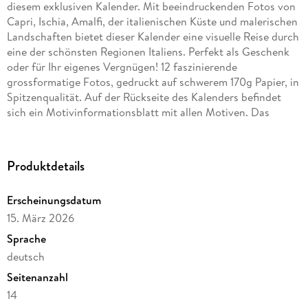
diesem exklusiven Kalender. Mit beeindruckenden Fotos von
Capri, Ischia, Amalfi, der italienischen Küste und malerischen
Landschaften bietet dieser Kalender eine visuelle Reise durch
eine der schönsten Regionen Italiens. Perfekt als Geschenk
oder für Ihr eigenes Vergnügen! 12 faszinierende
grossformatige Fotos, gedruckt auf schwerem 170g Papier, in
Spitzenqualität. Auf der Rückseite des Kalenders befindet
sich ein Motivinformationsblatt mit allen Motiven. Das
Kalendarium ist sehr klar und übersichtlich. Gebunden ist der
Kalender mit Spiralbindung und er ist mit einem stabilen
Aufhänger versehen.
Produktdetails
Erscheinungsdatum
15. März 2026
Sprache
deutsch
Seitenanzahl
14