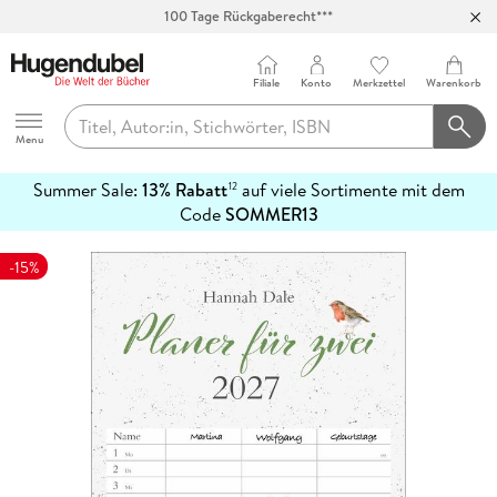
100 Tage Rückgaberecht***
Abholung in über 100 Filialen
Filiale
Konto
Merkzettel
Warenkorb
Hugendubel
Menu
Summer Sale:
13% Rabatt
auf viele Sortimente mit dem
12
mehr
Code
SOMMER13
erfahren
-15%