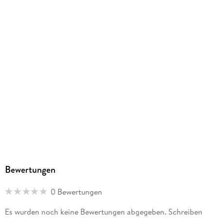
Herstelleradresse
Athesia Kalenderverlag GmbH, Ottobrunner Str. 41, 82008
Unterhaching, produktsicherheit@athesia-verlag.de
Bewertungen
0 Bewertungen
Es wurden noch keine Bewertungen abgegeben. Schreiben