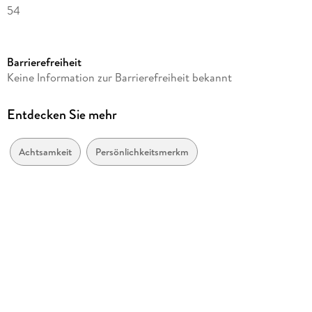
54
Reihe
Postkartenkalender Heye
Barrierefreiheit
Verlag/Hersteller
Keine Information zur Barrierefreiheit bekannt
Heye
Produktart
Entdecken Sie mehr
Kalender
Gewicht
Achtsamkeit
Persönlichkeitsmerkmale
520 g
Größe (L/B/H)
188/158/24 mm
Sonstiges
Spiralbindung
GTIN
9783756416868
Herstelleradresse