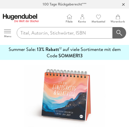
100 Tage Rückgaberecht***
Abholung in über 100 Filialen
Filiale
Konto
Merkzettel
Warenkorb
Hugendubel
Menu
Summer Sale:
13% Rabatt
auf viele Sortimente mit dem
12
mehr
Code
SOMMER13
erfahren