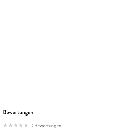
Athesia Kalenderverlag GmbH, Ottobrunner Str. 41, 82008
Unterhaching, produktsicherheit@athesia-verlag.de
Bewertungen
0 Bewertungen