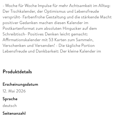
- Woche für Woche Impulse für mehr Achtsamkeit im Alltag:
Der Tischkalender, der Optimismus und Lebensfreude
versprüht- Farbenfrohe Gestaltung und die stärkende Macht
positiver Gedanken machen diesen Kalender im
Postkartenformat zum absoluten Hingucker auf dem
Schreibtisch- Positives Denken leicht gemacht:
Affirmationskalender mit 53 Karten zum Sammeln,
Verschenken und Versenden! - Die tägliche Portion
Lebensfreude und Dankbarkeit: Der kleine Kalender im
Format 16, 5 x 17, 7 cm findet überall ein Plätzchen- Kalender
für jede Gelegenheit und alle Bedürfnisse: Bei Heye im
Athesia Kalenderverlag finden Sie immer das Richtige für
Produktdetails
sich!
Erscheinungsdatum
12. Mai 2026
Sprache
deutsch
Seitenanzahl