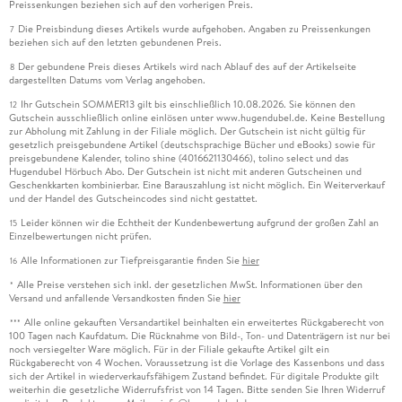
Preissenkungen beziehen sich auf den vorherigen Preis.
Die Preisbindung dieses Artikels wurde aufgehoben. Angaben zu Preissenkungen
7
beziehen sich auf den letzten gebundenen Preis.
Der gebundene Preis dieses Artikels wird nach Ablauf des auf der Artikelseite
8
dargestellten Datums vom Verlag angehoben.
Ihr Gutschein SOMMER13 gilt bis einschließlich 10.08.2026. Sie können den
12
Gutschein ausschließlich online einlösen unter www.hugendubel.de. Keine Bestellung
zur Abholung mit Zahlung in der Filiale möglich. Der Gutschein ist nicht gültig für
gesetzlich preisgebundene Artikel (deutschsprachige Bücher und eBooks) sowie für
preisgebundene Kalender, tolino shine (4016621130466), tolino select und das
Hugendubel Hörbuch Abo. Der Gutschein ist nicht mit anderen Gutscheinen und
Geschenkkarten kombinierbar. Eine Barauszahlung ist nicht möglich. Ein Weiterverkauf
und der Handel des Gutscheincodes sind nicht gestattet.
Leider können wir die Echtheit der Kundenbewertung aufgrund der großen Zahl an
15
Einzelbewertungen nicht prüfen.
Alle Informationen zur Tiefpreisgarantie finden Sie
hier
16
Alle Preise verstehen sich inkl. der gesetzlichen MwSt. Informationen über den
*
Versand und anfallende Versandkosten finden Sie
hier
Alle online gekauften Versandartikel beinhalten ein erweitertes Rückgaberecht von
***
100 Tagen nach Kaufdatum. Die Rücknahme von Bild-, Ton- und Datenträgern ist nur bei
noch versiegelter Ware möglich. Für in der Filiale gekaufte Artikel gilt ein
Rückgaberecht von 4 Wochen. Voraussetzung ist die Vorlage des Kassenbons und dass
sich der Artikel in wiederverkaufsfähigem Zustand befindet. Für digitale Produkte gilt
weiterhin die gesetzliche Widerrufsfrist von 14 Tagen. Bitte senden Sie Ihren Widerruf