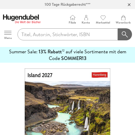
100 Tage Rückgaberecht***
Abholung in über 100 Filialen
Filiale
Konto
Merkzettel
Warenkorb
Hugendubel
Menu
Summer Sale:
13% Rabatt
auf viele Sortimente mit dem
12
mehr
Code
SOMMER13
erfahren