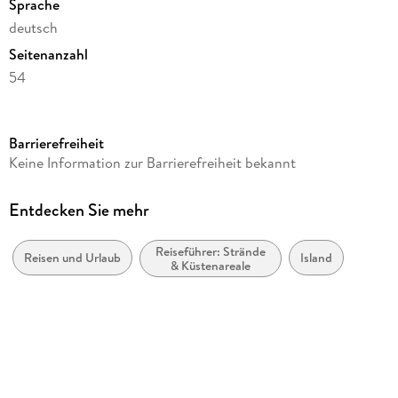
Sprache
deutsch
Seitenanzahl
54
Reihe
Postkartenkalender Harenberg
Barrierefreiheit
Kamera/Fotos von
Keine Information zur Barrierefreiheit bekannt
Robert Haasmann
Verlag/Hersteller
Entdecken Sie mehr
Harenberg
Reiseführer: Strände
Produktart
Reisen und Urlaub
Island
& Küstenareale
Kalender
Gewicht
418 g
Größe (L/B/H)
176/159/19 mm