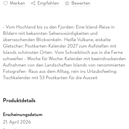
Merken
Empfehlen
Bewerten
- Vom Hochland bis zu den Fjorden: Eine Island-Reise in
Bildern mit bekannten Sehenswürdigkeiten und
überraschenden Blickwinkeln- Heiße Vulkane, eiskalte
Gletscher: Postkarten-Kalender 2027 zum Aufstellen mit
Islands schönsten Orten- Vom Schreibtisch aus in die Ferne
schweifen - Woche für Woche: Kalender mit beeindruckenden
Aufnahmen von den Landschaften Islands von renommierten
Fotografen- Raus aus dem Alltag, rein ins Urlaubsfeeling:
Tischkalender mit 53 Postkarten für die Auszeit
zwischendurch im Format 16 x 17, 5 cm- Für alle Reiselustigen
mit Fernweh: Die Sehnsuchtskalender von Harenberg aus
dem Athesia-Kalenderverlag
Produktdetails
Erscheinungsdatum
21. April 2026