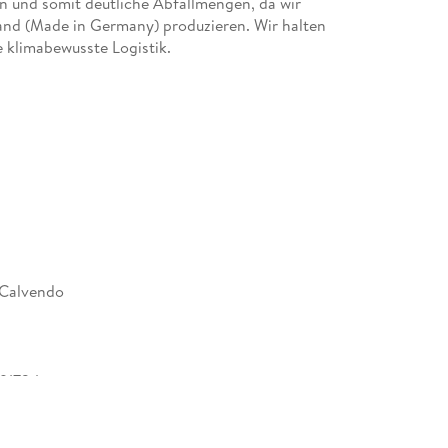
n und somit deutliche Abfallmengen, da wir
land (Made in Germany) produzieren. Wir halten
 klimabewusste Logistik.
ten | 1 Indexseite | Papprücken hinten
r mit gleichen Bildern und aktualisiertem
 Calvendo
91724