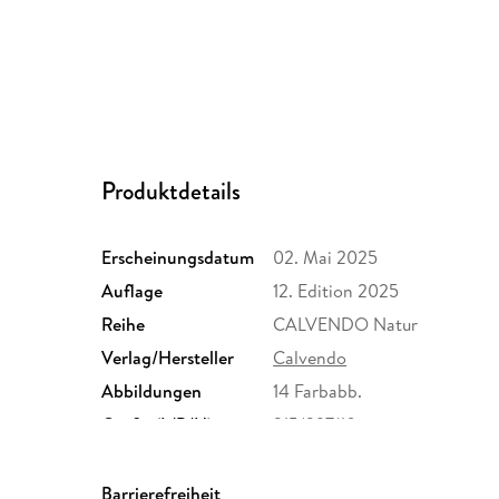
Produktdetails
Erscheinungsdatum
02. Mai 2025
Auflage
12. Edition 2025
Reihe
CALVENDO Natur
Verlag/Hersteller
Calvendo
Abbildungen
14 Farbabb.
Größe (L/B/H)
215/297/10 mm
Herstelleradresse
Calvendo Verlag GmbH, Ott
Unterhaching, Bianca Brand
Barrierefreiheit