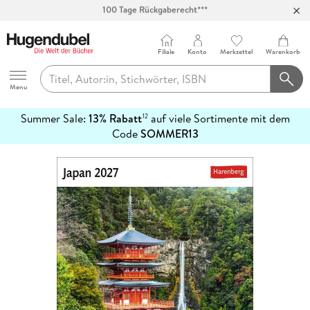
Abholung in über 100 Filialen
Filiale
Konto
Merkzettel
Warenkorb
Hugendubel
Menu
Summer Sale:
13% Rabatt
auf viele Sortimente mit dem
12
mehr
Code
SOMMER13
erfahren