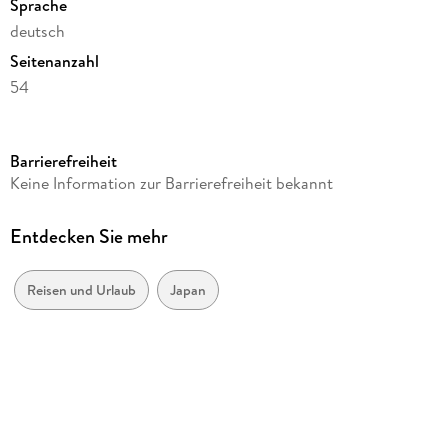
Sprache
deutsch
Seitenanzahl
54
Reihe
Postkartenkalender Harenberg
Barrierefreiheit
Kamera/Fotos von
Keine Information zur Barrierefreiheit bekannt
Oliver Bolch
Verlag/Hersteller
Entdecken Sie mehr
Harenberg
Produktart
Reisen und Urlaub
Japan
Kalender
Gewicht
428 g
Größe (L/B/H)
175/159/19 mm