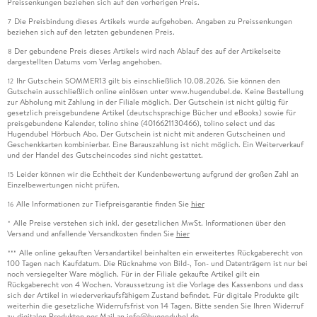
Preissenkungen beziehen sich auf den vorherigen Preis.
Die Preisbindung dieses Artikels wurde aufgehoben. Angaben zu Preissenkungen
7
beziehen sich auf den letzten gebundenen Preis.
Der gebundene Preis dieses Artikels wird nach Ablauf des auf der Artikelseite
8
dargestellten Datums vom Verlag angehoben.
Ihr Gutschein SOMMER13 gilt bis einschließlich 10.08.2026. Sie können den
12
Gutschein ausschließlich online einlösen unter www.hugendubel.de. Keine Bestellung
zur Abholung mit Zahlung in der Filiale möglich. Der Gutschein ist nicht gültig für
gesetzlich preisgebundene Artikel (deutschsprachige Bücher und eBooks) sowie für
preisgebundene Kalender, tolino shine (4016621130466), tolino select und das
Hugendubel Hörbuch Abo. Der Gutschein ist nicht mit anderen Gutscheinen und
Geschenkkarten kombinierbar. Eine Barauszahlung ist nicht möglich. Ein Weiterverkauf
und der Handel des Gutscheincodes sind nicht gestattet.
Leider können wir die Echtheit der Kundenbewertung aufgrund der großen Zahl an
15
Einzelbewertungen nicht prüfen.
Alle Informationen zur Tiefpreisgarantie finden Sie
hier
16
Alle Preise verstehen sich inkl. der gesetzlichen MwSt. Informationen über den
*
Versand und anfallende Versandkosten finden Sie
hier
Alle online gekauften Versandartikel beinhalten ein erweitertes Rückgaberecht von
***
100 Tagen nach Kaufdatum. Die Rücknahme von Bild-, Ton- und Datenträgern ist nur bei
noch versiegelter Ware möglich. Für in der Filiale gekaufte Artikel gilt ein
Rückgaberecht von 4 Wochen. Voraussetzung ist die Vorlage des Kassenbons und dass
sich der Artikel in wiederverkaufsfähigem Zustand befindet. Für digitale Produkte gilt
weiterhin die gesetzliche Widerrufsfrist von 14 Tagen. Bitte senden Sie Ihren Widerruf
zu digitalen Produkten per Mail an info@hugendubel.de.