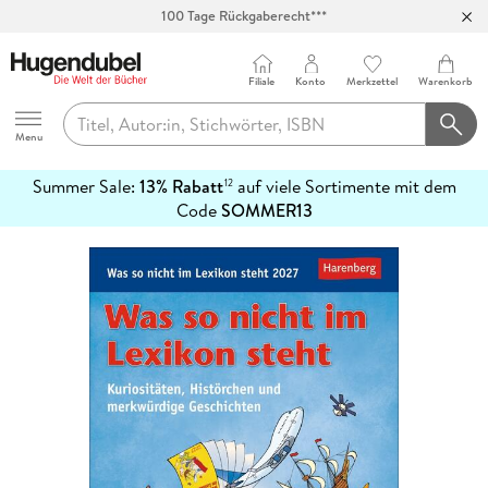
100 Tage Rückgaberecht***
Abholung in über 100 Filialen
Filiale
Konto
Merkzettel
Warenkorb
Hugendubel
Menu
Summer Sale:
13% Rabatt
auf viele Sortimente mit dem
12
mehr
Code
SOMMER13
erfahren