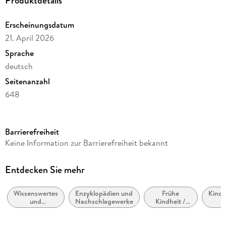
Produktdetails
Erscheinungsdatum
21. April 2026
Sprache
deutsch
Seitenanzahl
648
Reihe
Tischkalender Harenberg
Barrierefreiheit
Autor/Autorin
Keine Information zur Barrierefreiheit bekannt
Joachim Heimannsberg
Illustrationen
Entdecken Sie mehr
Tom Breitenfeldt
Wissenswertes
Enzyklopädien und
Frühe
Kinde
Verlag/Hersteller
und
Nachschlagewerke
Kindheit /
A
Harenberg
Quizfragen
Frühkindliche
I
Bildung
Allg
Produktart
und 