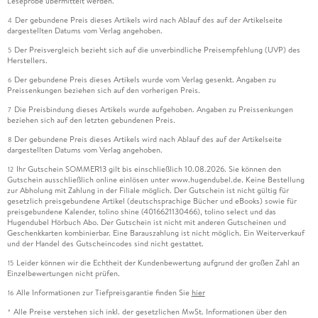
Leseprobe übermittelt werden.
Der gebundene Preis dieses Artikels wird nach Ablauf des auf der Artikelseite
4
dargestellten Datums vom Verlag angehoben.
Der Preisvergleich bezieht sich auf die unverbindliche Preisempfehlung (UVP) des
5
Herstellers.
Der gebundene Preis dieses Artikels wurde vom Verlag gesenkt. Angaben zu
6
Preissenkungen beziehen sich auf den vorherigen Preis.
Die Preisbindung dieses Artikels wurde aufgehoben. Angaben zu Preissenkungen
7
beziehen sich auf den letzten gebundenen Preis.
Der gebundene Preis dieses Artikels wird nach Ablauf des auf der Artikelseite
8
dargestellten Datums vom Verlag angehoben.
Ihr Gutschein SOMMER13 gilt bis einschließlich 10.08.2026. Sie können den
12
Gutschein ausschließlich online einlösen unter www.hugendubel.de. Keine Bestellung
zur Abholung mit Zahlung in der Filiale möglich. Der Gutschein ist nicht gültig für
gesetzlich preisgebundene Artikel (deutschsprachige Bücher und eBooks) sowie für
preisgebundene Kalender, tolino shine (4016621130466), tolino select und das
Hugendubel Hörbuch Abo. Der Gutschein ist nicht mit anderen Gutscheinen und
Geschenkkarten kombinierbar. Eine Barauszahlung ist nicht möglich. Ein Weiterverkauf
und der Handel des Gutscheincodes sind nicht gestattet.
Leider können wir die Echtheit der Kundenbewertung aufgrund der großen Zahl an
15
Einzelbewertungen nicht prüfen.
Alle Informationen zur Tiefpreisgarantie finden Sie
hier
16
Alle Preise verstehen sich inkl. der gesetzlichen MwSt. Informationen über den
*