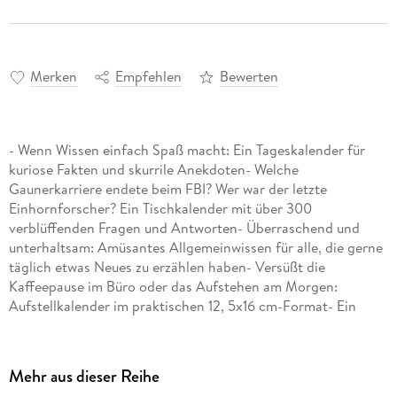
Merken
Empfehlen
Bewerten
- Wenn Wissen einfach Spaß macht: Ein Tageskalender für
kuriose Fakten und skurrile Anekdoten- Welche
Gaunerkarriere endete beim FBI? Wer war der letzte
Einhornforscher? Ein Tischkalender mit über 300
verblüffenden Fragen und Antworten- Überraschend und
unterhaltsam: Amüsantes Allgemeinwissen für alle, die gerne
täglich etwas Neues zu erzählen haben- Versüßt die
Kaffeepause im Büro oder das Aufstehen am Morgen:
Aufstellkalender im praktischen 12, 5x16 cm-Format- Ein
Begleiter für jeden Tag: Die Abreißkalender von Harenberg
aus dem Athesia Kalenderverlag
Mehr aus dieser Reihe