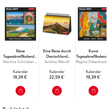
Reise
Eine Reise durch
Kunst
Tagesabreißkalender
Deutschland
Tagesabreißkalende
2027 -
Martina Schnober-Sen, Bernd Biege
Premiumkalender
Andrea Weindl
2027 -
Regina Erbentraut, M
Kulturkalender -
2027 - 365
Kulturkalender -
Kalender
Kalender
Kalender
Städte, Menschen,
faszinierende
Künstler, Werke,
19,39 €
22,59 €
19,39 €
*
*
*
Landschaften
Fotografien
Museen