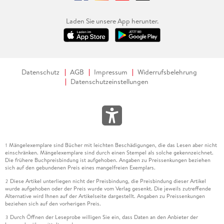
Laden Sie unsere App herunter.
Datenschutz
AGB
Impressum
Widerrufsbelehrung
Datenschutzeinstellungen
Mängelexemplare sind Bücher mit leichten Beschädigungen, die das Lesen aber nicht
1
einschränken. Mängelexemplare sind durch einen Stempel als solche gekennzeichnet.
Die frühere Buchpreisbindung ist aufgehoben. Angaben zu Preissenkungen beziehen
sich auf den gebundenen Preis eines mangelfreien Exemplars.
Diese Artikel unterliegen nicht der Preisbindung, die Preisbindung dieser Artikel
2
wurde aufgehoben oder der Preis wurde vom Verlag gesenkt. Die jeweils zutreffende
Alternative wird Ihnen auf der Artikelseite dargestellt. Angaben zu Preissenkungen
beziehen sich auf den vorherigen Preis.
Durch Öffnen der Leseprobe willigen Sie ein, dass Daten an den Anbieter der
3