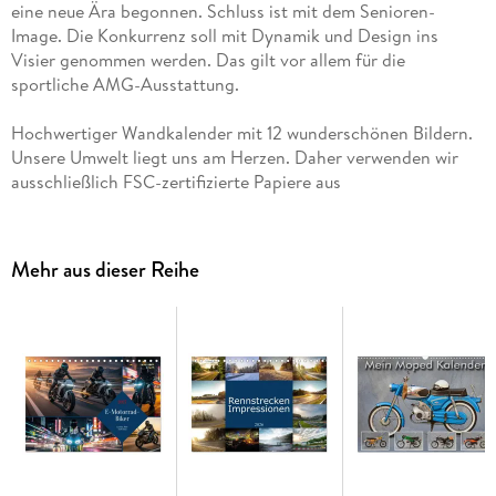
eine neue Ära begonnen. Schluss ist mit dem Senioren-
Image. Die Konkurrenz soll mit Dynamik und Design ins
Visier genommen werden. Das gilt vor allem für die
sportliche AMG-Ausstattung.
Hochwertiger Wandkalender mit 12 wunderschönen Bildern.
Unsere Umwelt liegt uns am Herzen. Daher verwenden wir
ausschließlich FSC-zertifizierte Papiere aus
verantwortungsvoller Waldwirtschaft. Wir vermeiden
Überproduktion und somit deutliche Abfallmengen, da wir
bedarfsgerecht in Einzelfertigung in Deutschland (Made in
Mehr aus dieser Reihe
Germany) produzieren. Wir halten unsere Transportwege kurz
und sorgen für eine klimabewusste Logistik.
14 Seiten bestehend aus 1 Cover | 12 Monatsseiten | 1
Indexseite | Papprücken hinten
Dieser erfolgreiche Kalender wurde dieses Jahr mit gleichen
Bildern und aktualisiertem Kalendarium wiederveröffentlicht.