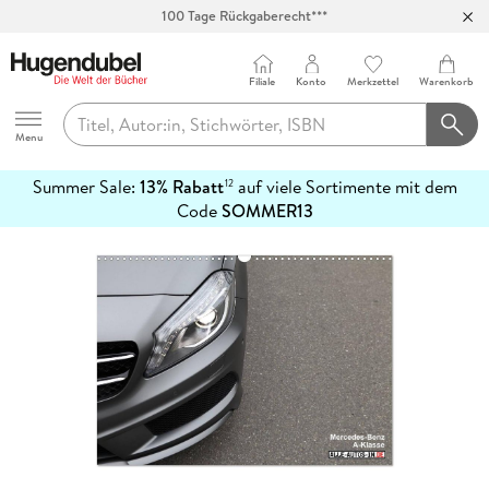
100 Tage Rückgaberecht***
Abholung in über 100 Filialen
Filiale
Konto
Merkzettel
Warenkorb
Hugendubel
Menu
Summer Sale:
13% Rabatt
auf viele Sortimente mit dem
12
mehr
Code
SOMMER13
erfahren