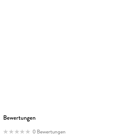
302/420/10 mm
GTIN
9783516231946
Herstelleradresse
Calvendo Verlag GmbH, Ottobrunner Straße 39, 82008
Unterhaching, Bianca Brandt, info@calvendo.com
Bewertungen
0 Bewertungen