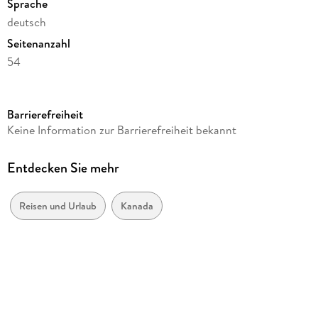
Sprache
deutsch
Seitenanzahl
54
Reihe
Postkartenkalender Harenberg
Barrierefreiheit
Kamera/Fotos von
Keine Information zur Barrierefreiheit bekannt
Christian Heeb
Verlag/Hersteller
Entdecken Sie mehr
Harenberg
Produktart
Reisen und Urlaub
Kanada
Kalender
Gewicht
422 g
Größe (L/B/H)
174/158/19 mm