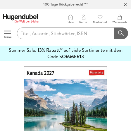
100 Tage Rückgaberecht***
Abholung in über 100 Filialen
Filiale
Konto
Merkzettel
Warenkorb
Hugendubel
Menu
Summer Sale:
13% Rabatt
auf viele Sortimente mit dem
12
mehr
Code
SOMMER13
erfahren