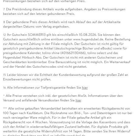
Preissenkungen beziehen sich auf den vorherigen Preis.
Die Preisbindung dieses Artikels wurde aufgehoben. Angaben zu Preissenkungen
7
beziehen sich auf den letzten gebundenen Preis.
Der gebundene Preis dieses Artikels wird nach Ablauf des auf der Artikelseite
8
dargestellten Datums vom Verlag angehoben.
Ihr Gutschein SOMMER13 gilt bis einschließlich 10.08.2026. Sie können den
12
Gutschein ausschließlich online einlösen unter www.hugendubel.de. Keine Bestellung
zur Abholung mit Zahlung in der Filiale möglich. Der Gutschein ist nicht gültig für
gesetzlich preisgebundene Artikel (deutschsprachige Bücher und eBooks) sowie für
preisgebundene Kalender, tolino shine (4016621130466), tolino select und das
Hugendubel Hörbuch Abo. Der Gutschein ist nicht mit anderen Gutscheinen und
Geschenkkarten kombinierbar. Eine Barauszahlung ist nicht möglich. Ein Weiterverkauf
und der Handel des Gutscheincodes sind nicht gestattet.
Leider können wir die Echtheit der Kundenbewertung aufgrund der großen Zahl an
15
Einzelbewertungen nicht prüfen.
Alle Informationen zur Tiefpreisgarantie finden Sie
hier
16
Alle Preise verstehen sich inkl. der gesetzlichen MwSt. Informationen über den
*
Versand und anfallende Versandkosten finden Sie
hier
Alle online gekauften Versandartikel beinhalten ein erweitertes Rückgaberecht von
***
100 Tagen nach Kaufdatum. Die Rücknahme von Bild-, Ton- und Datenträgern ist nur bei
noch versiegelter Ware möglich. Für in der Filiale gekaufte Artikel gilt ein
Rückgaberecht von 4 Wochen. Voraussetzung ist die Vorlage des Kassenbons und dass
sich der Artikel in wiederverkaufsfähigem Zustand befindet. Für digitale Produkte gilt
weiterhin die gesetzliche Widerrufsfrist von 14 Tagen. Bitte senden Sie Ihren Widerruf
zu digitalen Produkten per Mail an info@hugendubel.de.