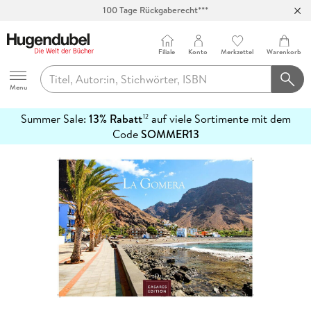
100 Tage Rückgaberecht***
Abholung in über 100 Filialen
Filiale
Konto
Merkzettel
Warenkorb
Hugendubel
Menu
Summer Sale:
13% Rabatt
auf viele Sortimente mit dem
12
mehr
Code
SOMMER13
erfahren