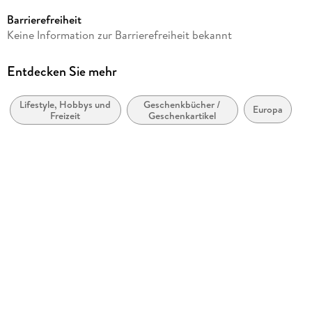
Casares Fine Art Edition
Barrierefreiheit
Produktart
Keine Information zur Barrierefreiheit bekannt
Kalender
Gewicht
Entdecken Sie mehr
572 g
Lifestyle, Hobbys und
Geschenkbücher /
Größe (L/B/H)
Europa
Freizeit
Geschenkartikel
347/499/4 mm
GTIN
9781835246955