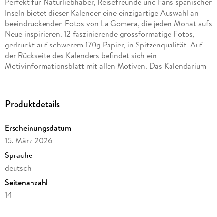
Perfekt für Naturliebhaber, Reisefreunde und Fans spanischer
Inseln bietet dieser Kalender eine einzigartige Auswahl an
beeindruckenden Fotos von La Gomera, die jeden Monat aufs
Neue inspirieren. 12 faszinierende grossformatige Fotos,
gedruckt auf schwerem 170g Papier, in Spitzenqualität. Auf
der Rückseite des Kalenders befindet sich ein
Motivinformationsblatt mit allen Motiven. Das Kalendarium
ist sehr klar und übersichtlich. Gebunden ist der Kalender mit
Spiralbindung und er ist mit einem stabilen Aufhänger
versehen. .
Produktdetails
Erscheinungsdatum
15. März 2026
Sprache
deutsch
Seitenanzahl
14
Verlag/Hersteller