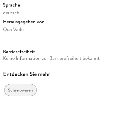
Sprache
deutsch
Herausgegeben von
Quo Vadis
Verlag/Hersteller
Quo Vadis
Barrierefreiheit
Produktart
Keine Information zur Barrierefreiheit bekannt
kartoniert
Gewicht
Entdecken Sie mehr
323 g
Größe (L/B/H)
Schreibwaren
278/223/12 mm
GTIN
3371010487882