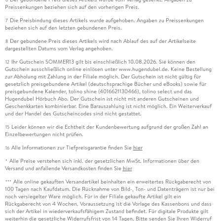
Preissenkungen beziehen sich auf den vorherigen Preis.
Die Preisbindung dieses Artikels wurde aufgehoben. Angaben zu Preissenkungen
7
beziehen sich auf den letzten gebundenen Preis.
Der gebundene Preis dieses Artikels wird nach Ablauf des auf der Artikelseite
8
dargestellten Datums vom Verlag angehoben.
Ihr Gutschein SOMMER13 gilt bis einschließlich 10.08.2026. Sie können den
12
Gutschein ausschließlich online einlösen unter www.hugendubel.de. Keine Bestellung
zur Abholung mit Zahlung in der Filiale möglich. Der Gutschein ist nicht gültig für
gesetzlich preisgebundene Artikel (deutschsprachige Bücher und eBooks) sowie für
preisgebundene Kalender, tolino shine (4016621130466), tolino select und das
Hugendubel Hörbuch Abo. Der Gutschein ist nicht mit anderen Gutscheinen und
Geschenkkarten kombinierbar. Eine Barauszahlung ist nicht möglich. Ein Weiterverkauf
und der Handel des Gutscheincodes sind nicht gestattet.
Leider können wir die Echtheit der Kundenbewertung aufgrund der großen Zahl an
15
Einzelbewertungen nicht prüfen.
Alle Informationen zur Tiefpreisgarantie finden Sie
hier
16
Alle Preise verstehen sich inkl. der gesetzlichen MwSt. Informationen über den
*
Versand und anfallende Versandkosten finden Sie
hier
Alle online gekauften Versandartikel beinhalten ein erweitertes Rückgaberecht von
***
100 Tagen nach Kaufdatum. Die Rücknahme von Bild-, Ton- und Datenträgern ist nur bei
noch versiegelter Ware möglich. Für in der Filiale gekaufte Artikel gilt ein
Rückgaberecht von 4 Wochen. Voraussetzung ist die Vorlage des Kassenbons und dass
sich der Artikel in wiederverkaufsfähigem Zustand befindet. Für digitale Produkte gilt
weiterhin die gesetzliche Widerrufsfrist von 14 Tagen. Bitte senden Sie Ihren Widerruf