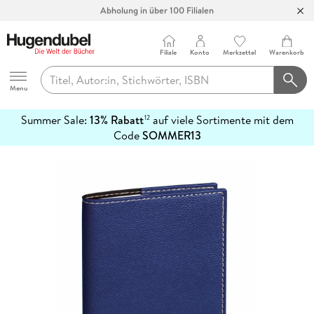
Abholung in über 100 Filialen
Filiale
Konto
Merkzettel
Warenkorb
Hugendubel
Menu
Summer Sale:
13% Rabatt
auf viele Sortimente mit dem
12
mehr
Code
SOMMER13
erfahren