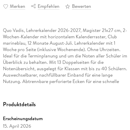
Merken
Empfehlen
Bewerten
Quo Vadis, Lehrerkalender 2026-2027, Magister 21x27 cm, 2-
Wochen-Kalender mit horizontalem Kalenderraster, Club
marineblau, 12 Monate August-Juli. Lehrerkalender mit 1
Woche pro Seite (inklusive Wochenende). Ohne Uhrzeiten.
Ideal für die Terminplanung und um die Noten aller Schüler im
Überblick zu behalten. Mit 13 Doppelseiten für die
Notenübersicht, ausgelegt für Klassen mit bis zu 40 Schülern.
Auswechselbarer, nachfüllbarer Einband für eine lange
Nutzung. Abtrennbare perforierte Ecken für eine schnelle
und einfache Orientierung. Weißes Papier.
Aufbewahrungstaschen für kleine Dokumente, Sattlerstiche
für eine hochwertige Oberfläche. In Zusammenarbeit mit
Produktdetails
Pädagogen entwickelt.
Erscheinungsdatum
15. April 2026