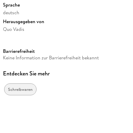
Sprache
deutsch
Herausgegeben von
Quo Vadis
Verlag/Hersteller
Quo Vadis
Barrierefreiheit
Produktart
Keine Information zur Barrierefreiheit bekannt
geheftet
Gewicht
Entdecken Sie mehr
318 g
Größe (L/B/H)
Schreibwaren
272/217/11 mm
GTIN
3371010429110