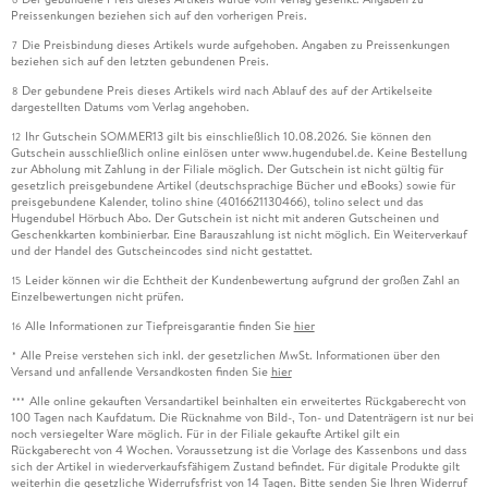
Preissenkungen beziehen sich auf den vorherigen Preis.
Die Preisbindung dieses Artikels wurde aufgehoben. Angaben zu Preissenkungen
7
beziehen sich auf den letzten gebundenen Preis.
Der gebundene Preis dieses Artikels wird nach Ablauf des auf der Artikelseite
8
dargestellten Datums vom Verlag angehoben.
Ihr Gutschein SOMMER13 gilt bis einschließlich 10.08.2026. Sie können den
12
Gutschein ausschließlich online einlösen unter www.hugendubel.de. Keine Bestellung
zur Abholung mit Zahlung in der Filiale möglich. Der Gutschein ist nicht gültig für
gesetzlich preisgebundene Artikel (deutschsprachige Bücher und eBooks) sowie für
preisgebundene Kalender, tolino shine (4016621130466), tolino select und das
Hugendubel Hörbuch Abo. Der Gutschein ist nicht mit anderen Gutscheinen und
Geschenkkarten kombinierbar. Eine Barauszahlung ist nicht möglich. Ein Weiterverkauf
und der Handel des Gutscheincodes sind nicht gestattet.
Leider können wir die Echtheit der Kundenbewertung aufgrund der großen Zahl an
15
Einzelbewertungen nicht prüfen.
Alle Informationen zur Tiefpreisgarantie finden Sie
hier
16
Alle Preise verstehen sich inkl. der gesetzlichen MwSt. Informationen über den
*
Versand und anfallende Versandkosten finden Sie
hier
Alle online gekauften Versandartikel beinhalten ein erweitertes Rückgaberecht von
***
100 Tagen nach Kaufdatum. Die Rücknahme von Bild-, Ton- und Datenträgern ist nur bei
noch versiegelter Ware möglich. Für in der Filiale gekaufte Artikel gilt ein
Rückgaberecht von 4 Wochen. Voraussetzung ist die Vorlage des Kassenbons und dass
sich der Artikel in wiederverkaufsfähigem Zustand befindet. Für digitale Produkte gilt
weiterhin die gesetzliche Widerrufsfrist von 14 Tagen. Bitte senden Sie Ihren Widerruf