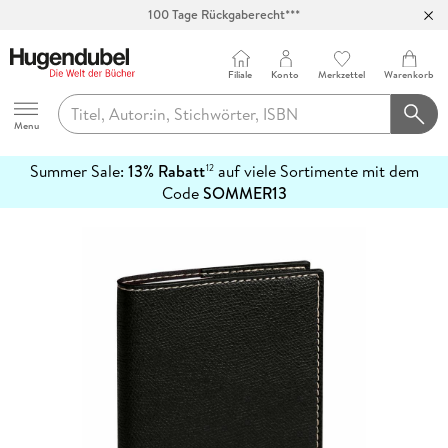
100 Tage Rückgaberecht***
Abholung in über 100 Filialen
Filiale
Konto
Merkzettel
Warenkorb
Hugendubel
Menu
Summer Sale:
13% Rabatt
auf viele Sortimente mit dem
12
mehr
Code
SOMMER13
erfahren