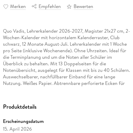
Merken
Empfehlen
Bewerten
Quo Vadis, Lehrerkalender 2026-2027, Magister 21x27 cm, 2-
Wochen-Kalender mit horizontalem Kalenderraster, Club
schwarz, 12 Monate August-Juli. Lehrerkalender mit 1 Woche
pro Seite (inklusive Wochenende). Ohne Uhrzeiten. Ideal für
die Terminplanung und um die Noten aller Schüler im
Überblick zu behalten. Mit 13 Doppelseiten für die
Notenübersicht, ausgelegt für Klassen mit bis zu 40 Schülern.
Auswechselbarer, nachfüllbarer Einband für eine lange
Nutzung. Weißes Papier. Abtrennbare perforierte Ecken für
eine schnelle und einfache Orientierung.
Aufbewahrungstaschen für kleine Dokumente, Sattlerstiche
für eine hochwertige Oberfläche. In Zusammenarbeit mit
Produktdetails
Pädagogen entwickelt.
Erscheinungsdatum
15. April 2026