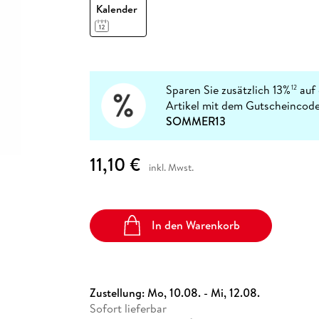
Fremdsprachige Bücher
Kalender
n Lernhilfen
 Jugendbücher
eiber
Hörbuch Downloads im Bundle
cher
 Vergleich
 Puzzlezubehör
Lernen
New Adult
STABILO
Taschenbücher
hilfen
hriller
 Backen
er
lender
Ratgeber
op
hriller
Romance
Sachbücher
Sparen Sie zusätzlich 13%
auf 
12
precher:innen
Artikel mit dem Gutscheincode
Science Fiction
SOMMER13
Fremdsprachige Bücher
11,10 €
inkl. Mwst.
In den Warenkorb
Zustellung:
Mo, 10.08. - Mi, 12.08.
Sofort lieferbar