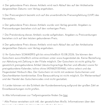
Der gebundene Preis dieses Artikels wird nach Ablauf des auf der Artikelseite
4
dargestellten Datums vom Verlag angehoben.
Der Preisvergleich bezieht sich auf die unverbindliche Preisempfehlung (UVP) des
5
Herstellers.
Der gebundene Preis dieses Artikels wurde vom Verlag gesenkt. Angaben zu
6
Preissenkungen beziehen sich auf den vorherigen Preis.
Die Preisbindung dieses Artikels wurde aufgehoben. Angaben zu Preissenkungen
7
beziehen sich auf den letzten gebundenen Preis.
Der gebundene Preis dieses Artikels wird nach Ablauf des auf der Artikelseite
8
dargestellten Datums vom Verlag angehoben.
Ihr Gutschein SOMMER13 gilt bis einschließlich 10.08.2026. Sie können den
12
Gutschein ausschließlich online einlösen unter www.hugendubel.de. Keine Bestellung
zur Abholung mit Zahlung in der Filiale möglich. Der Gutschein ist nicht gültig für
gesetzlich preisgebundene Artikel (deutschsprachige Bücher und eBooks) sowie für
preisgebundene Kalender, tolino shine (4016621130466), tolino select und das
Hugendubel Hörbuch Abo. Der Gutschein ist nicht mit anderen Gutscheinen und
Geschenkkarten kombinierbar. Eine Barauszahlung ist nicht möglich. Ein Weiterverkauf
und der Handel des Gutscheincodes sind nicht gestattet.
Leider können wir die Echtheit der Kundenbewertung aufgrund der großen Zahl an
15
Einzelbewertungen nicht prüfen.
Alle Informationen zur Tiefpreisgarantie finden Sie
hier
16
Alle Preise verstehen sich inkl. der gesetzlichen MwSt. Informationen über den
*
Versand und anfallende Versandkosten finden Sie
hier