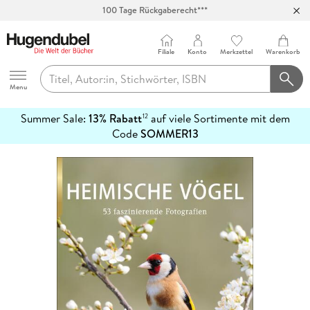
100 Tage Rückgaberecht***
Abholung in über 100 Filialen
Filiale
Konto
Merkzettel
Warenkorb
Hugendubel
Menu
Summer Sale:
13% Rabatt
auf viele Sortimente mit dem
12
mehr
Code
SOMMER13
erfahren