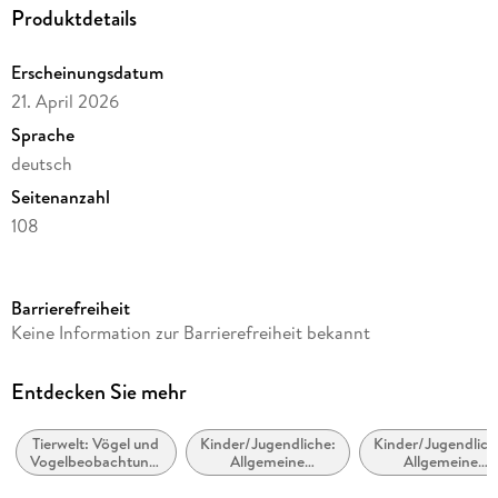
Kalender aus dem Athesia Kalenderverlag
Produktdetails
Erscheinungsdatum
21. April 2026
Sprache
deutsch
Seitenanzahl
108
Reihe
Wochenplaner Harenberg
Barrierefreiheit
Autor/Autorin
Keine Information zur Barrierefreiheit bekannt
Markus Hattstein
Verlag/Hersteller
Entdecken Sie mehr
Harenberg
Tierwelt: Vögel und
Kinder/Jugendliche:
Kinder/Jugendlich
Produktart
Vogelbeobachtung:
Allgemeine
Allgemeine
Kalender
Sachbuch
Interessen:
Interessen:
Kaninchen und
Wildtiere und