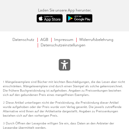
Laden Sie unsere App herunter.
Datenschutz
AGB
Impressum
Widerrufsbelehrung
Datenschutzeinstellungen
Mängelexemplare sind Bücher mit leichten Beschädigungen, die das Lesen aber nicht
1
einschränken. Mängelexemplare sind durch einen Stempel als solche gekennzeichnet.
Die frühere Buchpreisbindung ist aufgehoben. Angaben zu Preissenkungen beziehen
sich auf den gebundenen Preis eines mangelfreien Exemplars.
Diese Artikel unterliegen nicht der Preisbindung, die Preisbindung dieser Artikel
2
wurde aufgehoben oder der Preis wurde vom Verlag gesenkt. Die jeweils zutreffende
Alternative wird Ihnen auf der Artikelseite dargestellt. Angaben zu Preissenkungen
beziehen sich auf den vorherigen Preis.
Durch Öffnen der Leseprobe willigen Sie ein, dass Daten an den Anbieter der
3
Leseprobe übermittelt werden.