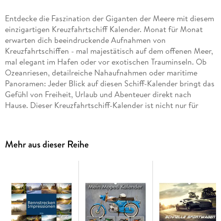
Entdecke die Faszination der Giganten der Meere mit diesem
einzigartigen Kreuzfahrtschiff Kalender. Monat für Monat
erwarten dich beeindruckende Aufnahmen von
Kreuzfahrtschiffen - mal majestätisch auf dem offenen Meer,
mal elegant im Hafen oder vor exotischen Trauminseln. Ob
Ozeanriesen, detailreiche Nahaufnahmen oder maritime
Panoramen: Jeder Blick auf diesen Schiff-Kalender bringt das
Gefühl von Freiheit, Urlaub und Abenteuer direkt nach
Hause. Dieser Kreuzfahrtschiff-Kalender ist nicht nur für
Liebhaber von Kreuzfahrten und Schiffe ein echtes Highlight,
sondern auch ein ideales Geschenk für Familie, Freunde oder
als Geschenkkalender für wahre Kreuzfahrt-Fans. Ob im
Mehr aus dieser Reihe
Reisebüro oder als Familienkalender - hier spürst du die
Magie des Meeres das ganze Jahr über. Bilder mit KI-
generiert.
Hochwertiger Wandkalender mit 12 wunderschönen Bildern.
Unsere Umwelt liegt uns am Herzen. Daher verwenden wir
ausschließlich FSC-zertifizierte Papiere aus