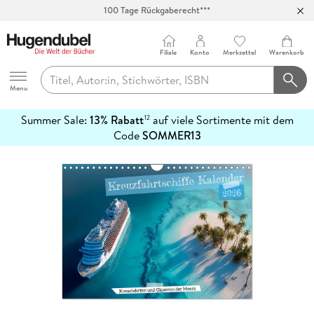
100 Tage Rückgaberecht***
Abholung in über 100 Filialen
Filiale
Konto
Merkzettel
Warenkorb
Hugendubel
Menu
Summer Sale:
13% Rabatt
auf viele Sortimente mit dem
12
mehr
Code
SOMMER13
erfahren