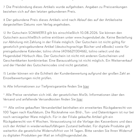
Die Preisbindung dieses Artikels wurde aufgehoben. Angaben zu Preissenkungen
7
beziehen sich auf den letzten gebundenen Preis.
Der gebundene Preis dieses Artikels wird nach Ablauf des auf der Artikelseite
8
dargestellten Datums vom Verlag angehoben.
Ihr Gutschein SOMMER13 gilt bis einschließlich 10.08.2026. Sie können den
12
Gutschein ausschließlich online einlösen unter www.hugendubel.de. Keine Bestellung
zur Abholung mit Zahlung in der Filiale möglich. Der Gutschein ist nicht gültig für
gesetzlich preisgebundene Artikel (deutschsprachige Bücher und eBooks) sowie für
preisgebundene Kalender, tolino shine (4016621130466), tolino select und das
Hugendubel Hörbuch Abo. Der Gutschein ist nicht mit anderen Gutscheinen und
Geschenkkarten kombinierbar. Eine Barauszahlung ist nicht möglich. Ein Weiterverkauf
und der Handel des Gutscheincodes sind nicht gestattet.
Leider können wir die Echtheit der Kundenbewertung aufgrund der großen Zahl an
15
Einzelbewertungen nicht prüfen.
Alle Informationen zur Tiefpreisgarantie finden Sie
hier
16
Alle Preise verstehen sich inkl. der gesetzlichen MwSt. Informationen über den
*
Versand und anfallende Versandkosten finden Sie
hier
Alle online gekauften Versandartikel beinhalten ein erweitertes Rückgaberecht von
***
100 Tagen nach Kaufdatum. Die Rücknahme von Bild-, Ton- und Datenträgern ist nur bei
noch versiegelter Ware möglich. Für in der Filiale gekaufte Artikel gilt ein
Rückgaberecht von 4 Wochen. Voraussetzung ist die Vorlage des Kassenbons und dass
sich der Artikel in wiederverkaufsfähigem Zustand befindet. Für digitale Produkte gilt
weiterhin die gesetzliche Widerrufsfrist von 14 Tagen. Bitte senden Sie Ihren Widerruf
zu digitalen Produkten per Mail an info@hugendubel.de.