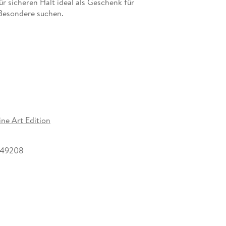
r sicheren Halt ideal als Geschenk für
 Besondere suchen.
ine Art Edition
249208