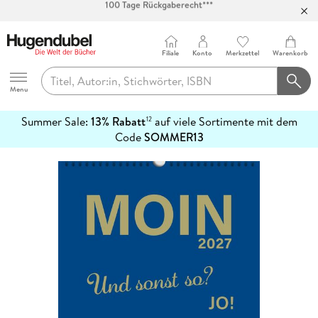
Abholung in über 100 Filialen
Filiale
Konto
Merkzettel
Warenkorb
Hugendubel
Menu
Summer Sale:
13% Rabatt
auf viele Sortimente mit dem
12
mehr
Code
SOMMER13
erfahren