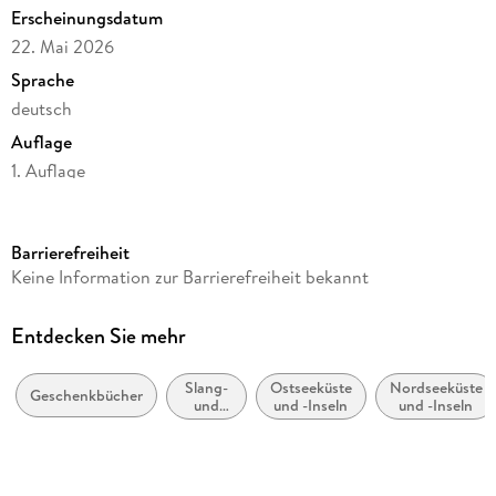
Erscheinungsdatum
Dieser Kalender wurde
von Menschen gestaltet
und nicht
22. Mai 2026
von einer generativen KI.
Sprache
Ein witziger und liebevoll gestalteter Sprüchekalender für
deutsch
Nordlichter und solche, die es werden wollen.
Auflage
1. Auflage
Seitenanzahl
28
Barrierefreiheit
Reihe
Keine Information zur Barrierefreiheit bekannt
MOIN!
Herausgegeben von
Entdecken Sie mehr
Lappan Verlag
Slang-
Ostseeküste
Nordseeküste
Verlag/Hersteller
Geschenkbücher
und
und -Inseln
und -Inseln
Lappan Verlag
Dialekt-
Humor
Originalsprache
deutsch