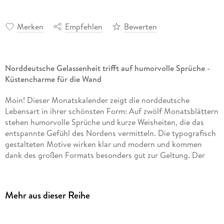
Merken
Empfehlen
Bewerten
Norddeutsche Gelassenheit trifft auf humorvolle Sprüche -
Küstencharme für die Wand
Moin! Dieser Monatskalender zeigt die norddeutsche
Lebensart in ihrer schönsten Form: Auf zwölf Monatsblättern
stehen humorvolle Sprüche und kurze Weisheiten, die das
entspannte Gefühl des Nordens vermitteln. Die typografisch
gestalteten Motive wirken klar und modern und kommen
dank des großen Formats besonders gut zur Geltung. Der
Wandkalender setzt edle Akzente in der Wohnung, im
Ferienhaus oder im Büro und hängt durch die Spiralbindung
an jeder Wand stabil und sichtbar. Farblich gekennzeichnete
Mehr aus dieser Reihe
Sonn- und Feiertage erleichtern die Orientierung und
erhöhen den Nutzwert im Alltag. Das hochwertige Deckblatt
mit Goldfolienprägung macht den Kalender zu einem