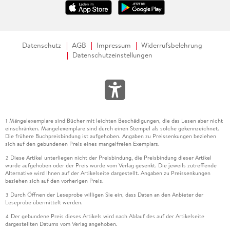
Datenschutz
AGB
Impressum
Widerrufsbelehrung
Datenschutzeinstellungen
Mängelexemplare sind Bücher mit leichten Beschädigungen, die das Lesen aber nicht
1
einschränken. Mängelexemplare sind durch einen Stempel als solche gekennzeichnet.
Die frühere Buchpreisbindung ist aufgehoben. Angaben zu Preissenkungen beziehen
sich auf den gebundenen Preis eines mangelfreien Exemplars.
Diese Artikel unterliegen nicht der Preisbindung, die Preisbindung dieser Artikel
2
wurde aufgehoben oder der Preis wurde vom Verlag gesenkt. Die jeweils zutreffende
Alternative wird Ihnen auf der Artikelseite dargestellt. Angaben zu Preissenkungen
beziehen sich auf den vorherigen Preis.
Durch Öffnen der Leseprobe willigen Sie ein, dass Daten an den Anbieter der
3
Leseprobe übermittelt werden.
Der gebundene Preis dieses Artikels wird nach Ablauf des auf der Artikelseite
4
dargestellten Datums vom Verlag angehoben.