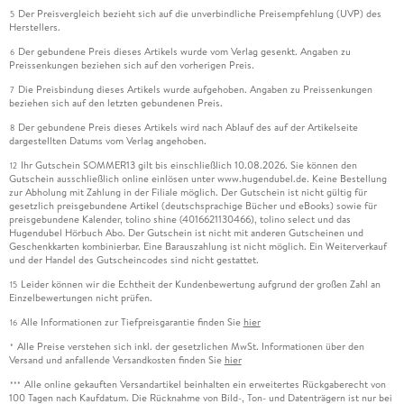
Der Preisvergleich bezieht sich auf die unverbindliche Preisempfehlung (UVP) des
5
Herstellers.
Der gebundene Preis dieses Artikels wurde vom Verlag gesenkt. Angaben zu
6
Preissenkungen beziehen sich auf den vorherigen Preis.
Die Preisbindung dieses Artikels wurde aufgehoben. Angaben zu Preissenkungen
7
beziehen sich auf den letzten gebundenen Preis.
Der gebundene Preis dieses Artikels wird nach Ablauf des auf der Artikelseite
8
dargestellten Datums vom Verlag angehoben.
Ihr Gutschein SOMMER13 gilt bis einschließlich 10.08.2026. Sie können den
12
Gutschein ausschließlich online einlösen unter www.hugendubel.de. Keine Bestellung
zur Abholung mit Zahlung in der Filiale möglich. Der Gutschein ist nicht gültig für
gesetzlich preisgebundene Artikel (deutschsprachige Bücher und eBooks) sowie für
preisgebundene Kalender, tolino shine (4016621130466), tolino select und das
Hugendubel Hörbuch Abo. Der Gutschein ist nicht mit anderen Gutscheinen und
Geschenkkarten kombinierbar. Eine Barauszahlung ist nicht möglich. Ein Weiterverkauf
und der Handel des Gutscheincodes sind nicht gestattet.
Leider können wir die Echtheit der Kundenbewertung aufgrund der großen Zahl an
15
Einzelbewertungen nicht prüfen.
Alle Informationen zur Tiefpreisgarantie finden Sie
hier
16
Alle Preise verstehen sich inkl. der gesetzlichen MwSt. Informationen über den
*
Versand und anfallende Versandkosten finden Sie
hier
Alle online gekauften Versandartikel beinhalten ein erweitertes Rückgaberecht von
***
100 Tagen nach Kaufdatum. Die Rücknahme von Bild-, Ton- und Datenträgern ist nur bei