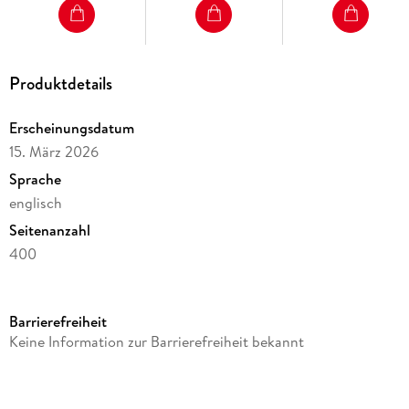
Scharlachrot
Produktdetails
Erscheinungsdatum
15. März 2026
Sprache
englisch
Seitenanzahl
400
Reihe
Moleskine
Barrierefreiheit
Verlag/Hersteller
Keine Information zur Barrierefreiheit bekannt
Moleskine Germany GmbH
Produktart
gebunden