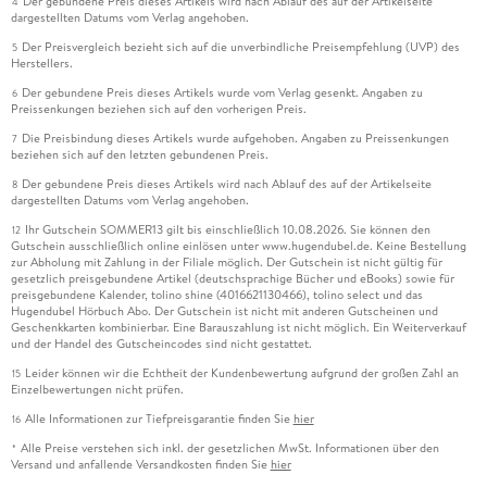
Der gebundene Preis dieses Artikels wird nach Ablauf des auf der Artikelseite
4
dargestellten Datums vom Verlag angehoben.
Der Preisvergleich bezieht sich auf die unverbindliche Preisempfehlung (UVP) des
5
Herstellers.
Der gebundene Preis dieses Artikels wurde vom Verlag gesenkt. Angaben zu
6
Preissenkungen beziehen sich auf den vorherigen Preis.
Die Preisbindung dieses Artikels wurde aufgehoben. Angaben zu Preissenkungen
7
beziehen sich auf den letzten gebundenen Preis.
Der gebundene Preis dieses Artikels wird nach Ablauf des auf der Artikelseite
8
dargestellten Datums vom Verlag angehoben.
Ihr Gutschein SOMMER13 gilt bis einschließlich 10.08.2026. Sie können den
12
Gutschein ausschließlich online einlösen unter www.hugendubel.de. Keine Bestellung
zur Abholung mit Zahlung in der Filiale möglich. Der Gutschein ist nicht gültig für
gesetzlich preisgebundene Artikel (deutschsprachige Bücher und eBooks) sowie für
preisgebundene Kalender, tolino shine (4016621130466), tolino select und das
Hugendubel Hörbuch Abo. Der Gutschein ist nicht mit anderen Gutscheinen und
Geschenkkarten kombinierbar. Eine Barauszahlung ist nicht möglich. Ein Weiterverkauf
und der Handel des Gutscheincodes sind nicht gestattet.
Leider können wir die Echtheit der Kundenbewertung aufgrund der großen Zahl an
15
Einzelbewertungen nicht prüfen.
Alle Informationen zur Tiefpreisgarantie finden Sie
hier
16
Alle Preise verstehen sich inkl. der gesetzlichen MwSt. Informationen über den
*
Versand und anfallende Versandkosten finden Sie
hier