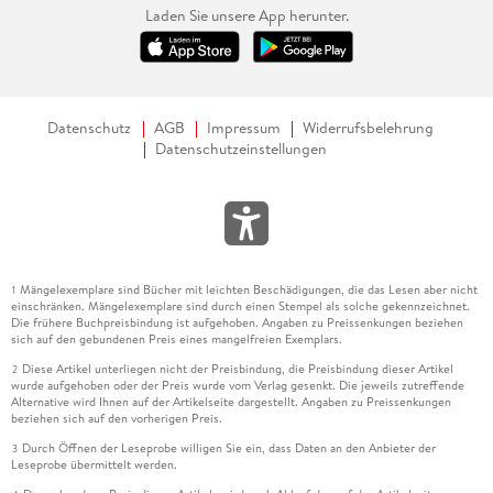
Laden Sie unsere App herunter.
Datenschutz
AGB
Impressum
Widerrufsbelehrung
Datenschutzeinstellungen
Mängelexemplare sind Bücher mit leichten Beschädigungen, die das Lesen aber nicht
1
einschränken. Mängelexemplare sind durch einen Stempel als solche gekennzeichnet.
Die frühere Buchpreisbindung ist aufgehoben. Angaben zu Preissenkungen beziehen
sich auf den gebundenen Preis eines mangelfreien Exemplars.
Diese Artikel unterliegen nicht der Preisbindung, die Preisbindung dieser Artikel
2
wurde aufgehoben oder der Preis wurde vom Verlag gesenkt. Die jeweils zutreffende
Alternative wird Ihnen auf der Artikelseite dargestellt. Angaben zu Preissenkungen
beziehen sich auf den vorherigen Preis.
Durch Öffnen der Leseprobe willigen Sie ein, dass Daten an den Anbieter der
3
Leseprobe übermittelt werden.