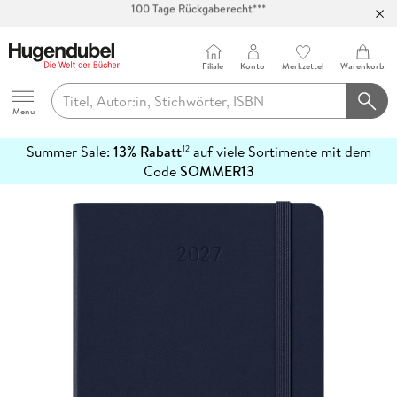
Abholung in über 100 Filialen
Filiale
Konto
Merkzettel
Warenkorb
Hugendubel
Menu
Summer Sale:
13% Rabatt
auf viele Sortimente mit dem
12
mehr
Code
SOMMER13
erfahren