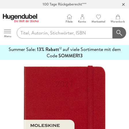
100 Tage Rückgaberecht***
Abholung in über 100 Filialen
Filiale
Konto
Merkzettel
Warenkorb
Hugendubel
Menu
Summer Sale:
13% Rabatt
auf viele Sortimente mit dem
12
mehr
Code
SOMMER13
erfahren