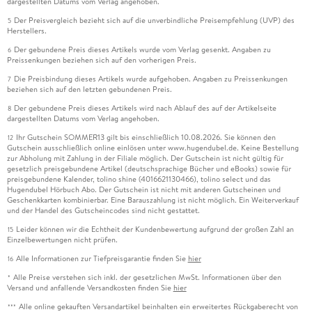
dargestellten Datums vom Verlag angehoben.
Der Preisvergleich bezieht sich auf die unverbindliche Preisempfehlung (UVP) des
5
Herstellers.
Der gebundene Preis dieses Artikels wurde vom Verlag gesenkt. Angaben zu
6
Preissenkungen beziehen sich auf den vorherigen Preis.
Die Preisbindung dieses Artikels wurde aufgehoben. Angaben zu Preissenkungen
7
beziehen sich auf den letzten gebundenen Preis.
Der gebundene Preis dieses Artikels wird nach Ablauf des auf der Artikelseite
8
dargestellten Datums vom Verlag angehoben.
Ihr Gutschein SOMMER13 gilt bis einschließlich 10.08.2026. Sie können den
12
Gutschein ausschließlich online einlösen unter www.hugendubel.de. Keine Bestellung
zur Abholung mit Zahlung in der Filiale möglich. Der Gutschein ist nicht gültig für
gesetzlich preisgebundene Artikel (deutschsprachige Bücher und eBooks) sowie für
preisgebundene Kalender, tolino shine (4016621130466), tolino select und das
Hugendubel Hörbuch Abo. Der Gutschein ist nicht mit anderen Gutscheinen und
Geschenkkarten kombinierbar. Eine Barauszahlung ist nicht möglich. Ein Weiterverkauf
und der Handel des Gutscheincodes sind nicht gestattet.
Leider können wir die Echtheit der Kundenbewertung aufgrund der großen Zahl an
15
Einzelbewertungen nicht prüfen.
Alle Informationen zur Tiefpreisgarantie finden Sie
hier
16
Alle Preise verstehen sich inkl. der gesetzlichen MwSt. Informationen über den
*
Versand und anfallende Versandkosten finden Sie
hier
Alle online gekauften Versandartikel beinhalten ein erweitertes Rückgaberecht von
***