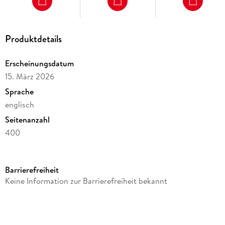
Produktdetails
Erscheinungsdatum
15. März 2026
Sprache
englisch
Seitenanzahl
400
Reihe
Moleskine
Barrierefreiheit
Verlag/Hersteller
Keine Information zur Barrierefreiheit bekannt
Moleskine Germany GmbH
Produktart
gebunden