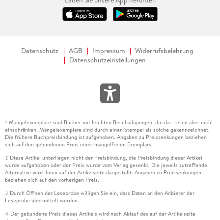
Laden Sie unsere App herunter.
Datenschutz
AGB
Impressum
Widerrufsbelehrung
Datenschutzeinstellungen
Mängelexemplare sind Bücher mit leichten Beschädigungen, die das Lesen aber nicht
1
einschränken. Mängelexemplare sind durch einen Stempel als solche gekennzeichnet.
Die frühere Buchpreisbindung ist aufgehoben. Angaben zu Preissenkungen beziehen
sich auf den gebundenen Preis eines mangelfreien Exemplars.
Diese Artikel unterliegen nicht der Preisbindung, die Preisbindung dieser Artikel
2
wurde aufgehoben oder der Preis wurde vom Verlag gesenkt. Die jeweils zutreffende
Alternative wird Ihnen auf der Artikelseite dargestellt. Angaben zu Preissenkungen
beziehen sich auf den vorherigen Preis.
Durch Öffnen der Leseprobe willigen Sie ein, dass Daten an den Anbieter der
3
Leseprobe übermittelt werden.
Der gebundene Preis dieses Artikels wird nach Ablauf des auf der Artikelseite
4