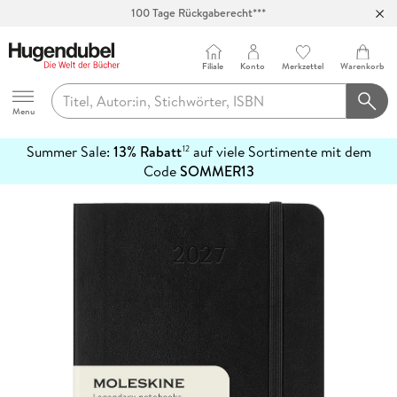
100 Tage Rückgaberecht***
Abholung in über 100 Filialen
Filiale
Konto
Merkzettel
Warenkorb
Hugendubel
Menu
Summer Sale:
13% Rabatt
auf viele Sortimente mit dem
12
mehr
Code
SOMMER13
erfahren