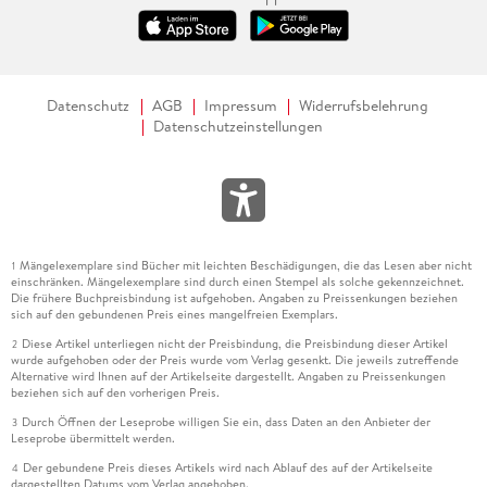
Datenschutz
AGB
Impressum
Widerrufsbelehrung
Datenschutzeinstellungen
Mängelexemplare sind Bücher mit leichten Beschädigungen, die das Lesen aber nicht
1
einschränken. Mängelexemplare sind durch einen Stempel als solche gekennzeichnet.
Die frühere Buchpreisbindung ist aufgehoben. Angaben zu Preissenkungen beziehen
sich auf den gebundenen Preis eines mangelfreien Exemplars.
Diese Artikel unterliegen nicht der Preisbindung, die Preisbindung dieser Artikel
2
wurde aufgehoben oder der Preis wurde vom Verlag gesenkt. Die jeweils zutreffende
Alternative wird Ihnen auf der Artikelseite dargestellt. Angaben zu Preissenkungen
beziehen sich auf den vorherigen Preis.
Durch Öffnen der Leseprobe willigen Sie ein, dass Daten an den Anbieter der
3
Leseprobe übermittelt werden.
Der gebundene Preis dieses Artikels wird nach Ablauf des auf der Artikelseite
4
dargestellten Datums vom Verlag angehoben.