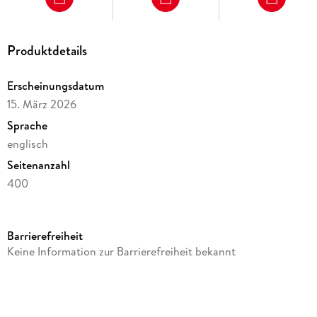
Produktdetails
Erscheinungsdatum
15. März 2026
Sprache
englisch
Seitenanzahl
400
Reihe
Moleskine
Barrierefreiheit
Verlag/Hersteller
Keine Information zur Barrierefreiheit bekannt
Moleskine Germany GmbH
Produktart
kartoniert