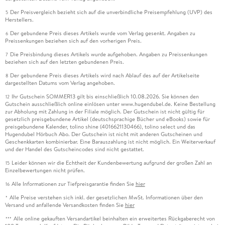
Der Preisvergleich bezieht sich auf die unverbindliche Preisempfehlung (UVP) des
5
Herstellers.
Der gebundene Preis dieses Artikels wurde vom Verlag gesenkt. Angaben zu
6
Preissenkungen beziehen sich auf den vorherigen Preis.
Die Preisbindung dieses Artikels wurde aufgehoben. Angaben zu Preissenkungen
7
beziehen sich auf den letzten gebundenen Preis.
Der gebundene Preis dieses Artikels wird nach Ablauf des auf der Artikelseite
8
dargestellten Datums vom Verlag angehoben.
Ihr Gutschein SOMMER13 gilt bis einschließlich 10.08.2026. Sie können den
12
Gutschein ausschließlich online einlösen unter www.hugendubel.de. Keine Bestellung
zur Abholung mit Zahlung in der Filiale möglich. Der Gutschein ist nicht gültig für
gesetzlich preisgebundene Artikel (deutschsprachige Bücher und eBooks) sowie für
preisgebundene Kalender, tolino shine (4016621130466), tolino select und das
Hugendubel Hörbuch Abo. Der Gutschein ist nicht mit anderen Gutscheinen und
Geschenkkarten kombinierbar. Eine Barauszahlung ist nicht möglich. Ein Weiterverkauf
und der Handel des Gutscheincodes sind nicht gestattet.
Leider können wir die Echtheit der Kundenbewertung aufgrund der großen Zahl an
15
Einzelbewertungen nicht prüfen.
Alle Informationen zur Tiefpreisgarantie finden Sie
hier
16
Alle Preise verstehen sich inkl. der gesetzlichen MwSt. Informationen über den
*
Versand und anfallende Versandkosten finden Sie
hier
Alle online gekauften Versandartikel beinhalten ein erweitertes Rückgaberecht von
***