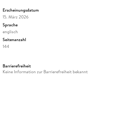
Erscheinungsdatum
15. März 2026
Sprache
englisch
Seitenanzahl
144
Reihe
Moleskine
Barrierefreiheit
Verlag/Hersteller
Keine Information zur Barrierefreiheit bekannt
Moleskine Germany GmbH
Produktart
kartoniert
Gewicht
342 g
Größe (L/B/H)