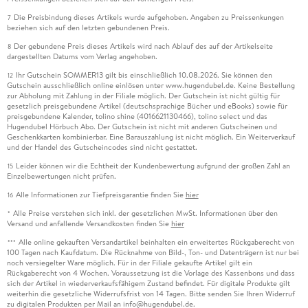
Die Preisbindung dieses Artikels wurde aufgehoben. Angaben zu Preissenkungen
7
beziehen sich auf den letzten gebundenen Preis.
Der gebundene Preis dieses Artikels wird nach Ablauf des auf der Artikelseite
8
dargestellten Datums vom Verlag angehoben.
Ihr Gutschein SOMMER13 gilt bis einschließlich 10.08.2026. Sie können den
12
Gutschein ausschließlich online einlösen unter www.hugendubel.de. Keine Bestellung
zur Abholung mit Zahlung in der Filiale möglich. Der Gutschein ist nicht gültig für
gesetzlich preisgebundene Artikel (deutschsprachige Bücher und eBooks) sowie für
preisgebundene Kalender, tolino shine (4016621130466), tolino select und das
Hugendubel Hörbuch Abo. Der Gutschein ist nicht mit anderen Gutscheinen und
Geschenkkarten kombinierbar. Eine Barauszahlung ist nicht möglich. Ein Weiterverkauf
und der Handel des Gutscheincodes sind nicht gestattet.
Leider können wir die Echtheit der Kundenbewertung aufgrund der großen Zahl an
15
Einzelbewertungen nicht prüfen.
Alle Informationen zur Tiefpreisgarantie finden Sie
hier
16
Alle Preise verstehen sich inkl. der gesetzlichen MwSt. Informationen über den
*
Versand und anfallende Versandkosten finden Sie
hier
Alle online gekauften Versandartikel beinhalten ein erweitertes Rückgaberecht von
***
100 Tagen nach Kaufdatum. Die Rücknahme von Bild-, Ton- und Datenträgern ist nur bei
noch versiegelter Ware möglich. Für in der Filiale gekaufte Artikel gilt ein
Rückgaberecht von 4 Wochen. Voraussetzung ist die Vorlage des Kassenbons und dass
sich der Artikel in wiederverkaufsfähigem Zustand befindet. Für digitale Produkte gilt
weiterhin die gesetzliche Widerrufsfrist von 14 Tagen. Bitte senden Sie Ihren Widerruf
zu digitalen Produkten per Mail an info@hugendubel.de.