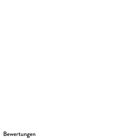
250/187/11 mm
GTIN
8056999279660
Herstelleradresse
Moleskine Srl, Via Bergognone 34, 20144 Mailand,
customercare@Moleskine.com
Bewertungen