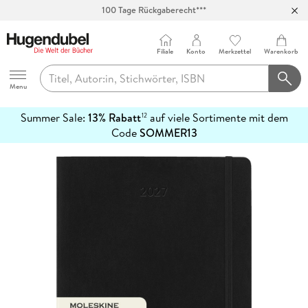
100 Tage Rückgaberecht***
Abholung in über 100 Filialen
Filiale
Konto
Merkzettel
Warenkorb
Hugendubel
Menu
Summer Sale:
13% Rabatt
auf viele Sortimente mit dem
12
mehr
Code
SOMMER13
erfahren