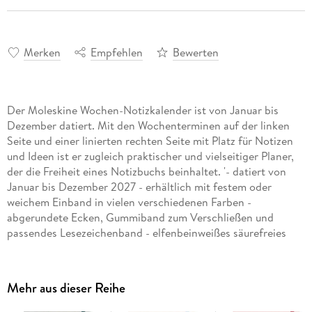
Merken
Empfehlen
Bewerten
Der Moleskine Wochen-Notizkalender ist von Januar bis
Dezember datiert. Mit den Wochenterminen auf der linken
Seite und einer linierten rechten Seite mit Platz für Notizen
und Ideen ist er zugleich praktischer und vielseitiger Planer,
der die Freiheit eines Notizbuchs beinhaltet. '- datiert von
Januar bis Dezember 2027 - erhältlich mit festem oder
weichem Einband in vielen verschiedenen Farben -
abgerundete Ecken, Gummiband zum Verschließen und
passendes Lesezeichenband - elfenbeinweißes säurefreies
Papier, 70 g/m² - nützliche Hilfsmittel: Kalendarium,
Reiseplanung, Ideen und Ziele, linierte Seiten für Notizen -
Sticker zum Gestalten Ihrer Pläne und Jahreszahl-Sticker für
Mehr aus dieser Reihe
den Kalenderrücken - farblich abgestimmte interne
Falttasche - Vorsatzblatt mit In case of loss-Label - liegt