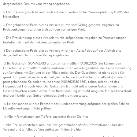
dargestellten Datums vom Verlag angehoben.
Der Preisvergleich bezieht sich auf die unverbindliche Preisempfehlung (UVP) des
5
Herstellers.
Der gebundene Preis dieses Artikels wurde vom Verlag gesenkt. Angaben zu
6
Preissenkungen beziehen sich auf den vorherigen Preis.
Die Preisbindung dieses Artikels wurde aufgehoben. Angaben zu Preissenkungen
7
beziehen sich auf den letzten gebundenen Preis.
Der gebundene Preis dieses Artikels wird nach Ablauf des auf der Artikelseite
8
dargestellten Datums vom Verlag angehoben.
Ihr Gutschein SOMMER13 gilt bis einschließlich 10.08.2026. Sie können den
12
Gutschein ausschließlich online einlösen unter www.hugendubel.de. Keine Bestellung
zur Abholung mit Zahlung in der Filiale möglich. Der Gutschein ist nicht gültig für
gesetzlich preisgebundene Artikel (deutschsprachige Bücher und eBooks) sowie für
preisgebundene Kalender, tolino shine (4016621130466), tolino select und das
Hugendubel Hörbuch Abo. Der Gutschein ist nicht mit anderen Gutscheinen und
Geschenkkarten kombinierbar. Eine Barauszahlung ist nicht möglich. Ein Weiterverkauf
und der Handel des Gutscheincodes sind nicht gestattet.
Leider können wir die Echtheit der Kundenbewertung aufgrund der großen Zahl an
15
Einzelbewertungen nicht prüfen.
Alle Informationen zur Tiefpreisgarantie finden Sie
hier
16
Alle Preise verstehen sich inkl. der gesetzlichen MwSt. Informationen über den
*
Versand und anfallende Versandkosten finden Sie
hier