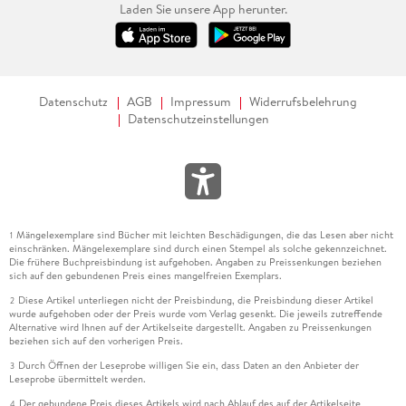
Laden Sie unsere App herunter.
Datenschutz
AGB
Impressum
Widerrufsbelehrung
Datenschutzeinstellungen
Mängelexemplare sind Bücher mit leichten Beschädigungen, die das Lesen aber nicht
1
einschränken. Mängelexemplare sind durch einen Stempel als solche gekennzeichnet.
Die frühere Buchpreisbindung ist aufgehoben. Angaben zu Preissenkungen beziehen
sich auf den gebundenen Preis eines mangelfreien Exemplars.
Diese Artikel unterliegen nicht der Preisbindung, die Preisbindung dieser Artikel
2
wurde aufgehoben oder der Preis wurde vom Verlag gesenkt. Die jeweils zutreffende
Alternative wird Ihnen auf der Artikelseite dargestellt. Angaben zu Preissenkungen
beziehen sich auf den vorherigen Preis.
Durch Öffnen der Leseprobe willigen Sie ein, dass Daten an den Anbieter der
3
Leseprobe übermittelt werden.
Der gebundene Preis dieses Artikels wird nach Ablauf des auf der Artikelseite
4