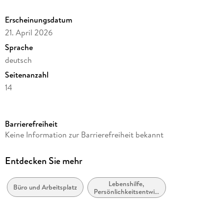
Erscheinungsdatum
21. April 2026
Sprache
deutsch
Seitenanzahl
14
Verlag/Hersteller
Heye
Barrierefreiheit
Produktart
Keine Information zur Barrierefreiheit bekannt
Kalender
Gewicht
Entdecken Sie mehr
240 g
Lebenshilfe,
Größe (L/B/H)
Büro und Arbeitsplatz
Persönlichkeitsentwicklung
351/215/7 mm
und praktische Tipps
Sonstiges