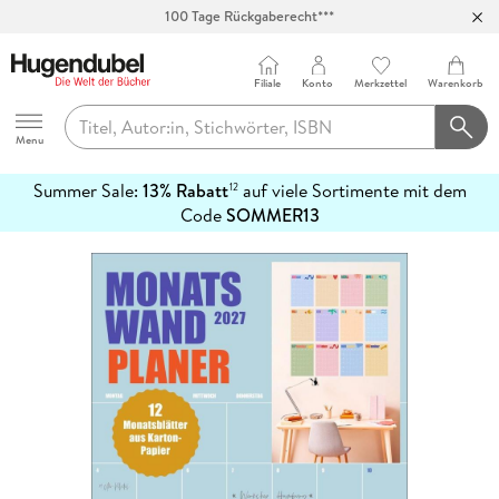
100 Tage Rückgaberecht***
Abholung in über 100 Filialen
Filiale
Konto
Merkzettel
Warenkorb
Hugendubel
Menu
Summer Sale:
13% Rabatt
auf viele Sortimente mit dem
12
mehr
Code
SOMMER13
erfahren