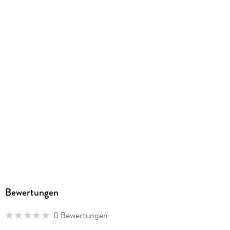
302/420/10 mm
GTIN
9783457814376
Herstelleradresse
Calvendo Verlag GmbH, Ottobrunner Straße 39, 82008
Unterhaching, Bianca Brandt, info@calvendo.com
Bewertungen
0 Bewertungen