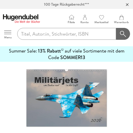
Abholung in über 100 Filialen
Filiale
Konto
Merkzettel
Warenkorb
Hugendubel
Menu
Summer Sale:
13% Rabatt
auf viele Sortimente mit dem
12
mehr
Code
SOMMER13
erfahren