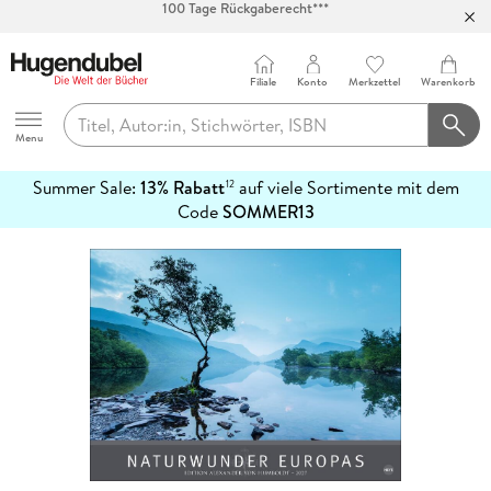
Abholung in über 100 Filialen
Filiale
Konto
Merkzettel
Warenkorb
Hugendubel
Menu
Summer Sale:
13% Rabatt
auf viele Sortimente mit dem
12
mehr
Code
SOMMER13
erfahren