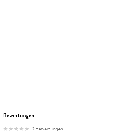
Athesia Kalenderverlag GmbH, Ottobrunner Str. 41, 82008
Unterhaching, produktsicherheit@athesia-verlag.de
Bewertungen
0 Bewertungen