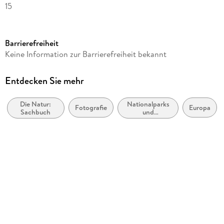
15
Reihe
Edition Alexander von Humboldt Kalender Heye
Barrierefreiheit
Verlag/Hersteller
Keine Information zur Barrierefreiheit bekannt
Heye
Produktart
Entdecken Sie mehr
Kalender
Die Natur:
Nationalparks
Gewicht
Fotografie
Europa
Sachbuch
und
2036 g
Naturreservate:
Sachbuch
Größe (L/B/H)
588/350/16 mm
Sonstiges
Spiralbindung
GTIN
9783756417063
Herstelleradresse