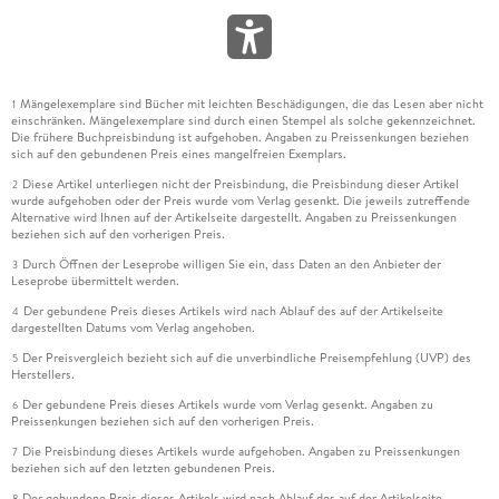
Mängelexemplare sind Bücher mit leichten Beschädigungen, die das Lesen aber nicht
1
einschränken. Mängelexemplare sind durch einen Stempel als solche gekennzeichnet.
Die frühere Buchpreisbindung ist aufgehoben. Angaben zu Preissenkungen beziehen
sich auf den gebundenen Preis eines mangelfreien Exemplars.
Diese Artikel unterliegen nicht der Preisbindung, die Preisbindung dieser Artikel
2
wurde aufgehoben oder der Preis wurde vom Verlag gesenkt. Die jeweils zutreffende
Alternative wird Ihnen auf der Artikelseite dargestellt. Angaben zu Preissenkungen
beziehen sich auf den vorherigen Preis.
Durch Öffnen der Leseprobe willigen Sie ein, dass Daten an den Anbieter der
3
Leseprobe übermittelt werden.
Der gebundene Preis dieses Artikels wird nach Ablauf des auf der Artikelseite
4
dargestellten Datums vom Verlag angehoben.
Der Preisvergleich bezieht sich auf die unverbindliche Preisempfehlung (UVP) des
5
Herstellers.
Der gebundene Preis dieses Artikels wurde vom Verlag gesenkt. Angaben zu
6
Preissenkungen beziehen sich auf den vorherigen Preis.
Die Preisbindung dieses Artikels wurde aufgehoben. Angaben zu Preissenkungen
7
beziehen sich auf den letzten gebundenen Preis.
Der gebundene Preis dieses Artikels wird nach Ablauf des auf der Artikelseite
8