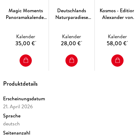
Magic Moments
Deutschlands
Kosmos - Edition
Panoramakalender
Naturparadiese
Alexander von
2027
Kalender 2027 -
Humboldt Kalende
Edition Alexander
2027
Kalender
Kalender
Kalender
von Humboldt
35,00 €
28,00 €
58,00 €
*
*
*
Kalender 2027
Produktdetails
Erscheinungsdatum
21. April 2026
Sprache
deutsch
Seitenanzahl