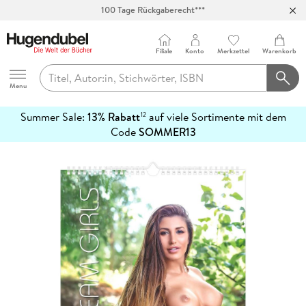
100 Tage Rückgaberecht***
Abholung in über 100 Filialen
Filiale
Konto
Merkzettel
Warenkorb
Hugendubel
Menu
Summer Sale:
13% Rabatt
auf viele Sortimente mit dem
12
mehr
Code
SOMMER13
erfahren