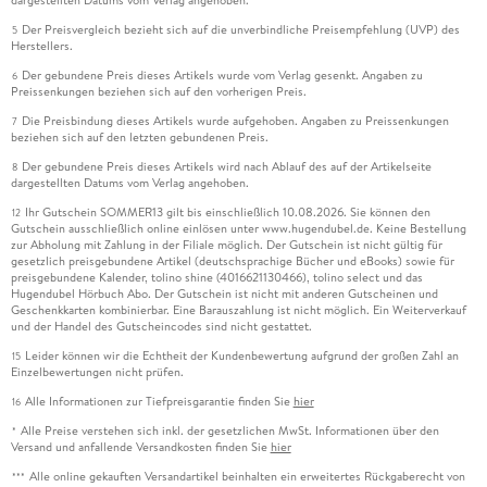
dargestellten Datums vom Verlag angehoben.
Der Preisvergleich bezieht sich auf die unverbindliche Preisempfehlung (UVP) des
5
Herstellers.
Der gebundene Preis dieses Artikels wurde vom Verlag gesenkt. Angaben zu
6
Preissenkungen beziehen sich auf den vorherigen Preis.
Die Preisbindung dieses Artikels wurde aufgehoben. Angaben zu Preissenkungen
7
beziehen sich auf den letzten gebundenen Preis.
Der gebundene Preis dieses Artikels wird nach Ablauf des auf der Artikelseite
8
dargestellten Datums vom Verlag angehoben.
Ihr Gutschein SOMMER13 gilt bis einschließlich 10.08.2026. Sie können den
12
Gutschein ausschließlich online einlösen unter www.hugendubel.de. Keine Bestellung
zur Abholung mit Zahlung in der Filiale möglich. Der Gutschein ist nicht gültig für
gesetzlich preisgebundene Artikel (deutschsprachige Bücher und eBooks) sowie für
preisgebundene Kalender, tolino shine (4016621130466), tolino select und das
Hugendubel Hörbuch Abo. Der Gutschein ist nicht mit anderen Gutscheinen und
Geschenkkarten kombinierbar. Eine Barauszahlung ist nicht möglich. Ein Weiterverkauf
und der Handel des Gutscheincodes sind nicht gestattet.
Leider können wir die Echtheit der Kundenbewertung aufgrund der großen Zahl an
15
Einzelbewertungen nicht prüfen.
Alle Informationen zur Tiefpreisgarantie finden Sie
hier
16
Alle Preise verstehen sich inkl. der gesetzlichen MwSt. Informationen über den
*
Versand und anfallende Versandkosten finden Sie
hier
Alle online gekauften Versandartikel beinhalten ein erweitertes Rückgaberecht von
***