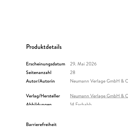
Produktdetails
Erscheinungsdatum
29. Mai 2026
Seitenanzahl
28
Autor/Autorin
Neumann Verlage GmbH & C
Verlag/Hersteller
Neumann Verlage GmbH & 
Abbildungen
14 Farbabb.
Größe (L/B/H)
502/334/11 mm
GTIN
4069095017948
Barrierefreiheit