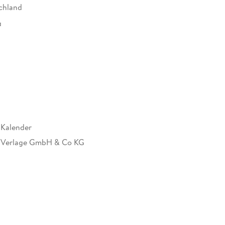
chland
g
 oder Büro
aber und Reisefans
ds direkt an Ihre Wand ein Jahr voller Inspiration
Kalender
Verlage GmbH & Co KG
ges Kalendarium, Spiralbindung
erlage GmbH & Co. KG, Bronkhorster Weg 11,
frath, 47929 Grefrath, Stefanie Folle,