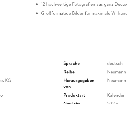
12 hochwertige Fotografien aus ganz Deuts
Großformatige Bilder für maximale Wirkun
Zertifiziertes Papier, nachhaltig produziert
Ideal als dekorativer Blickfang für Zuhause
Perfektes Geschenk für Deutschland-Liebh
Dieser Kalender bringt die Vielfalt Deutschlan
und Fernweh!
Sprache
deutsch
Reihe
Neumann 
o. KG
Herausgegeben
Neumann 
von
Co
Produktart
Kalender
Gewicht
522 g
Sonstiges
4-sprachi
Herstelleradresse
Neumann V
47929 Gre