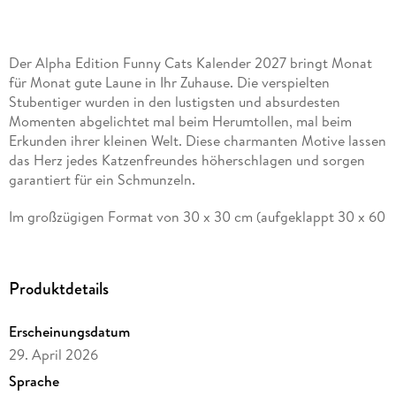
Der Alpha Edition Funny Cats Kalender 2027 bringt Monat
für Monat gute Laune in Ihr Zuhause. Die verspielten
Stubentiger wurden in den lustigsten und absurdesten
Momenten abgelichtet mal beim Herumtollen, mal beim
Erkunden ihrer kleinen Welt. Diese charmanten Motive lassen
das Herz jedes Katzenfreundes höherschlagen und sorgen
garantiert für ein Schmunzeln.
Im großzügigen Format von 30 x 30 cm (aufgeklappt 30 x 60
cm) kommen die detailreichen und humorvollen Katzenbilder
perfekt zur Geltung. Das übersichtliche, 6-sprachige
Kalendarium bietet viel Platz für persönliche Notizen, enthält
Produktdetails
Feiertage für zahlreiche Länder sowie Ferientermine für
Deutschland, & Ouml; sterreich und die Schweiz. Eine
Erscheinungsdatum
Monatsübersicht des Vor- und Folgemonats ergänzt jede
Kalenderseite und sorgt für mehr Planungsübersicht.
29. April 2026
Sprache
Highlights: