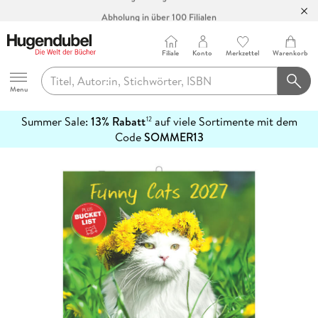
Abholung in über 100 Filialen
Filiale
Konto
Merkzettel
Warenkorb
Hugendubel
Menu
Summer Sale:
13% Rabatt
auf viele Sortimente mit dem
12
mehr
Code
SOMMER13
erfahren