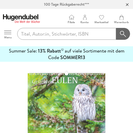
100 Tage Rückgaberecht***
Abholung in über 100 Filialen
Filiale
Konto
Merkzettel
Warenkorb
Hugendubel
Menu
Summer Sale:
13% Rabatt
auf viele Sortimente mit dem
12
mehr
Code
SOMMER13
erfahren