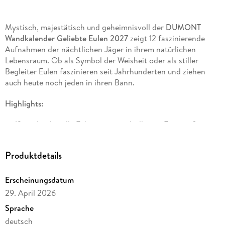
Mystisch, majestätisch und geheimnisvoll der
DUMONT
Wandkalender Geliebte Eulen 2027
zeigt 12 faszinierende
Aufnahmen der nächtlichen Jäger in ihrem natürlichen
Lebensraum. Ob als Symbol der Weisheit oder als stiller
Begleiter Eulen faszinieren seit Jahrhunderten und ziehen
auch heute noch jeden in ihren Bann.
Highlights:
12 eindrucksvolle Eulenmotive in brillanter Fotografie
Format 38 x 35, 5 cm mit praktischer Spiralbindung ideal
für die Wand
Produktdetails
Bildunterschriften in Deutsch und Englisch für spannende
Zusatzinfos
Erscheinungsdatum
29. April 2026
Übersichtliches Kalendarium mit allen wichtigen
Feiertagen für D/A/CH
Sprache
deutsch
Hochwertiger Druck auf stabilem Papier nachhaltig Made