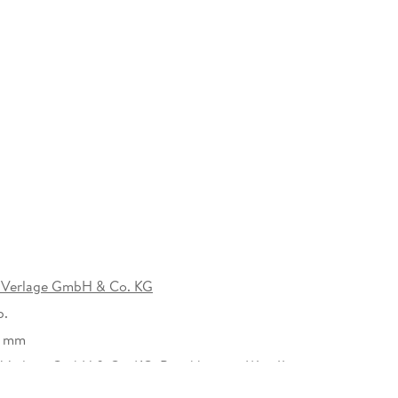
r Borussia-Profis
intragungen ideal für Familien und
inorganisation
Verlage GmbH & Co. KG
b.
Umblättern
0 mm
erlage GmbH & Co. KG, Bronkhorster Weg 11,
frath, 47929 Grefrath, Stefanie Folle,
-grünen Wand machen möchten