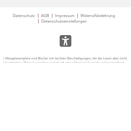
Datenschutz
AGB
Impressum
Widerrufsbelehrung
Datenschutzeinstellungen
Mängelexemplare sind Bücher mit leichten Beschädigungen, die das Lesen aber nicht
1
einschränken. Mängelexemplare sind durch einen Stempel als solche gekennzeichnet.
Die frühere Buchpreisbindung ist aufgehoben. Angaben zu Preissenkungen beziehen
sich auf den gebundenen Preis eines mangelfreien Exemplars.
Diese Artikel unterliegen nicht der Preisbindung, die Preisbindung dieser Artikel
2
wurde aufgehoben oder der Preis wurde vom Verlag gesenkt. Die jeweils zutreffende
Alternative wird Ihnen auf der Artikelseite dargestellt. Angaben zu Preissenkungen
beziehen sich auf den vorherigen Preis.
Durch Öffnen der Leseprobe willigen Sie ein, dass Daten an den Anbieter der
3
Leseprobe übermittelt werden.
Der gebundene Preis dieses Artikels wird nach Ablauf des auf der Artikelseite
4
dargestellten Datums vom Verlag angehoben.
Der Preisvergleich bezieht sich auf die unverbindliche Preisempfehlung (UVP) des
5
Herstellers.