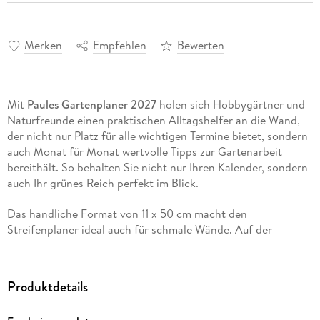
Merken
Empfehlen
Bewerten
Mit
Paules Gartenplaner 2027
holen sich Hobbygärtner und
Naturfreunde einen praktischen Alltagshelfer an die Wand,
der nicht nur Platz für alle wichtigen Termine bietet, sondern
auch Monat für Monat wertvolle Tipps zur Gartenarbeit
bereithält. So behalten Sie nicht nur Ihren Kalender, sondern
auch Ihr grünes Reich perfekt im Blick.
Das handliche Format von 11 x 50 cm macht den
Streifenplaner ideal auch für schmale Wände. Auf der
Vorderseite finden Sie ein übersichtliches deutsches
Kalendarium mit Feiertagen für Deutschland, Österreich und
die Schweiz sowie Mondphasen. Die Rückseiten der
Produktdetails
Kalenderblätter überraschen mit nützlichen Ratschlägen rund
ums Gärtnern perfekt für jede Saison. Gefertigt auf