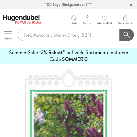
100 Tage Rückgaberecht***
Abholung in über 100 Filialen
Filiale
Konto
Merkzettel
Warenkorb
Hugendubel
Menu
Summer Sale:
13% Rabatt
auf viele Sortimente mit dem
12
mehr
Code
SOMMER13
erfahren