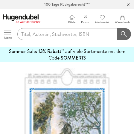
100 Tage Rückgaberecht***
Abholung in über 100 Filialen
Filiale
Konto
Merkzettel
Warenkorb
Hugendubel
Menu
Summer Sale:
13% Rabatt
auf viele Sortimente mit dem
12
mehr
Code
SOMMER13
erfahren