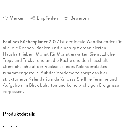
Merken
Empfehlen
Bewerten
Paulines Küchenplaner 2027
ist der ideale Wandkalender für
alle, die Kochen, Backen und einen gut organisierten
Haushalt lieben. Monat für Monat erwarten Sie nützliche
Tipps und Tricks rund um die Küche und den Haushalt
übersichtlich auf der Rückseite jedes Kalenderblattes
zusammengestellt. Auf der Vorderseite sorgt das klar
strukturierte Kalendarium dafür, dass Sie Ihre Termine und
Aufgaben im Blick behalten und keine wichtigen Ereignisse
verpassen.
Mit seinem schlanken Format von 11, 3 x 49, 5 cm passt
Paulines Küchenplaner perfekt in jede Küche oder an jeden
Produktdetails
anderen Platz in Ihrem Zuhause. Das deutsche Kalendarium
informiert zuverlässig über alle Feiertage und Mondphasen,