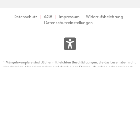
Datenschutz
AGB
Impressum
Widerrufsbelehrung
Datenschutzeinstellungen
Mängelexemplare sind Bücher mit leichten Beschädigungen, die das Lesen aber nicht
1
einschränken. Mängelexemplare sind durch einen Stempel als solche gekennzeichnet.
Die frühere Buchpreisbindung ist aufgehoben. Angaben zu Preissenkungen beziehen
sich auf den gebundenen Preis eines mangelfreien Exemplars.
Diese Artikel unterliegen nicht der Preisbindung, die Preisbindung dieser Artikel
2
wurde aufgehoben oder der Preis wurde vom Verlag gesenkt. Die jeweils zutreffende
Alternative wird Ihnen auf der Artikelseite dargestellt. Angaben zu Preissenkungen
beziehen sich auf den vorherigen Preis.
Durch Öffnen der Leseprobe willigen Sie ein, dass Daten an den Anbieter der
3
Leseprobe übermittelt werden.
Der gebundene Preis dieses Artikels wird nach Ablauf des auf der Artikelseite
4
dargestellten Datums vom Verlag angehoben.
Der Preisvergleich bezieht sich auf die unverbindliche Preisempfehlung (UVP) des
5
Herstellers.