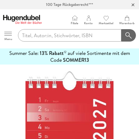
100 Tage Rückgaberecht***
Abholung in über 100 Filialen
Filiale
Konto
Merkzettel
Warenkorb
Hugendubel
Menu
Summer Sale:
13% Rabatt
auf viele Sortimente mit dem
12
mehr
Code
SOMMER13
erfahren