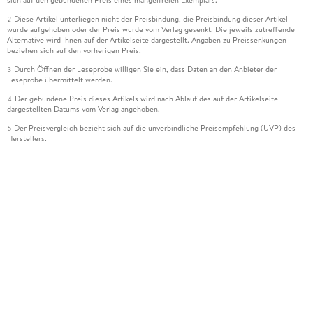
Diese Artikel unterliegen nicht der Preisbindung, die Preisbindung dieser Artikel
2
wurde aufgehoben oder der Preis wurde vom Verlag gesenkt. Die jeweils zutreffende
Alternative wird Ihnen auf der Artikelseite dargestellt. Angaben zu Preissenkungen
beziehen sich auf den vorherigen Preis.
Durch Öffnen der Leseprobe willigen Sie ein, dass Daten an den Anbieter der
3
Leseprobe übermittelt werden.
Der gebundene Preis dieses Artikels wird nach Ablauf des auf der Artikelseite
4
dargestellten Datums vom Verlag angehoben.
Der Preisvergleich bezieht sich auf die unverbindliche Preisempfehlung (UVP) des
5
Herstellers.
Der gebundene Preis dieses Artikels wurde vom Verlag gesenkt. Angaben zu
6
Preissenkungen beziehen sich auf den vorherigen Preis.
Die Preisbindung dieses Artikels wurde aufgehoben. Angaben zu Preissenkungen
7
beziehen sich auf den letzten gebundenen Preis.
Der gebundene Preis dieses Artikels wird nach Ablauf des auf der Artikelseite
8
dargestellten Datums vom Verlag angehoben.
Ihr Gutschein SOMMER13 gilt bis einschließlich 10.08.2026. Sie können den
12
Gutschein ausschließlich online einlösen unter www.hugendubel.de. Keine Bestellung
zur Abholung mit Zahlung in der Filiale möglich. Der Gutschein ist nicht gültig für
gesetzlich preisgebundene Artikel (deutschsprachige Bücher und eBooks) sowie für
preisgebundene Kalender, tolino shine (4016621130466), tolino select und das
Hugendubel Hörbuch Abo. Der Gutschein ist nicht mit anderen Gutscheinen und
Geschenkkarten kombinierbar. Eine Barauszahlung ist nicht möglich. Ein Weiterverkauf