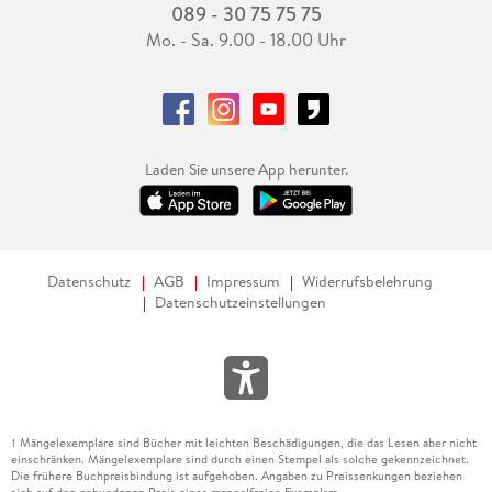
089 - 30 75 75 75
Mo. - Sa. 9.00 - 18.00 Uhr
Laden Sie unsere App herunter.
Datenschutz
AGB
Impressum
Widerrufsbelehrung
Datenschutzeinstellungen
Mängelexemplare sind Bücher mit leichten Beschädigungen, die das Lesen aber nicht
1
einschränken. Mängelexemplare sind durch einen Stempel als solche gekennzeichnet.
Die frühere Buchpreisbindung ist aufgehoben. Angaben zu Preissenkungen beziehen
sich auf den gebundenen Preis eines mangelfreien Exemplars.