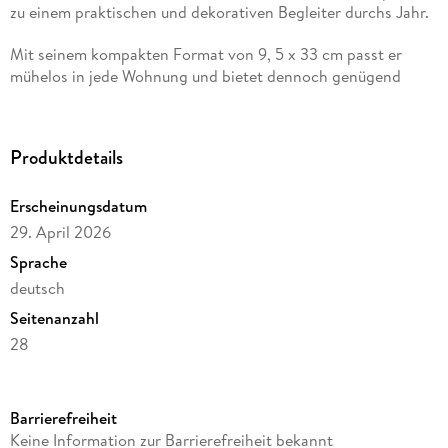
zu einem praktischen und dekorativen Begleiter durchs Jahr.
Mit seinem kompakten Format von 9, 5 x 33 cm passt er
mühelos in jede Wohnung und bietet dennoch genügend
Platz für Ihre wichtigsten Eintragungen. Das übersichtliche
deutschsprachige Kalendarium enthält alle Feiertage und
Mondphasen für Deutschland, Österreich und die Schweiz.
Produktdetails
Dank der stabilen Spiralbindung mit Aufhängevorrichtung
lassen sich die Seiten bequem umblättern.
Erscheinungsdatum
Highlights:
29. April 2026
Sprache
Kompakter Streifenkalender im Format 9, 5 x 33 cm
ideal
deutsch
für kleine Haushalte
Seitenanzahl
Dezentes Design
mit stimmungsvollen Fotografien
28
zertifiziertes Papier
aus nachhaltiger Forstwirtschaft
Reihe
Deutsches Kalendarium mit
Feiertagen
(DE/AT/CH) und
ALPHA EDITION (Kalender)
Mondphasen
Barrierefreiheit
Autor/Autorin
Keine Information zur Barrierefreiheit bekannt
Praktische Spiralbindung
mit Aufhängevorrichtung