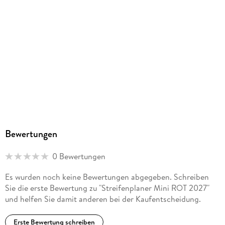
Neumann Verlage GmbH & Co. KG, Bronkhorster Weg 11,
47929 Grefrath, 47929 Grefrath, Stefanie Folle,
stefanie.folle@neumann-verlage.de
Bewertungen
0 Bewertungen
Es wurden noch keine Bewertungen abgegeben. Schreiben
Sie die erste Bewertung zu "Streifenplaner Mini ROT 2027"
und helfen Sie damit anderen bei der Kaufentscheidung.
Erste Bewertung schreiben