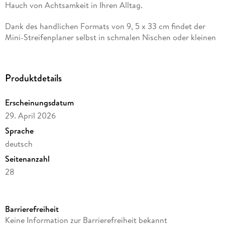
Hauch von Achtsamkeit in Ihren Alltag.
Dank des handlichen Formats von 9, 5 x 33 cm findet der
Mini-Streifenplaner selbst in schmalen Nischen oder kleinen
Küchen Platz und bietet dennoch genügend Raum für
persönliche Termine und Notizen. Das übersichtliche,
deutschsprachige Kalendarium informiert zuverlässig über
Produktdetails
alle Feiertage und Mondphasen. Die stabile Spiralbindung
mit Aufhängevorrichtung sorgt für leichtes Umblättern und
Erscheinungsdatum
lange Haltbarkeit.
29. April 2026
Highlights:
Sprache
deutsch
12 stimmungsvolle Naturmotive
für mehr Harmonie und
Achtsamkeit
Seitenanzahl
28
Kompaktes Format 9, 5 x 33 cm
ideal für kleine Räume
Reihe
Deutsches Kalendarium mit
Feiertagen
& Mondphasen
ALPHA EDITION (Kalender)
zertifiziertes
Papier aus nachhaltiger Forstwirtschaft
Barrierefreiheit
Autor/Autorin
Keine Information zur Barrierefreiheit bekannt
Hochwertiger
Druck &
stabile
Spiralbindung