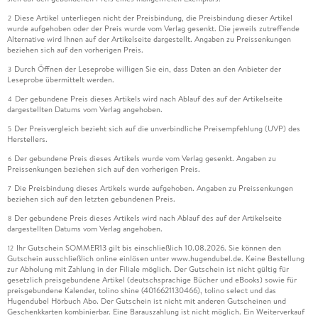
Diese Artikel unterliegen nicht der Preisbindung, die Preisbindung dieser Artikel
2
wurde aufgehoben oder der Preis wurde vom Verlag gesenkt. Die jeweils zutreffende
Alternative wird Ihnen auf der Artikelseite dargestellt. Angaben zu Preissenkungen
beziehen sich auf den vorherigen Preis.
Durch Öffnen der Leseprobe willigen Sie ein, dass Daten an den Anbieter der
3
Leseprobe übermittelt werden.
Der gebundene Preis dieses Artikels wird nach Ablauf des auf der Artikelseite
4
dargestellten Datums vom Verlag angehoben.
Der Preisvergleich bezieht sich auf die unverbindliche Preisempfehlung (UVP) des
5
Herstellers.
Der gebundene Preis dieses Artikels wurde vom Verlag gesenkt. Angaben zu
6
Preissenkungen beziehen sich auf den vorherigen Preis.
Die Preisbindung dieses Artikels wurde aufgehoben. Angaben zu Preissenkungen
7
beziehen sich auf den letzten gebundenen Preis.
Der gebundene Preis dieses Artikels wird nach Ablauf des auf der Artikelseite
8
dargestellten Datums vom Verlag angehoben.
Ihr Gutschein SOMMER13 gilt bis einschließlich 10.08.2026. Sie können den
12
Gutschein ausschließlich online einlösen unter www.hugendubel.de. Keine Bestellung
zur Abholung mit Zahlung in der Filiale möglich. Der Gutschein ist nicht gültig für
gesetzlich preisgebundene Artikel (deutschsprachige Bücher und eBooks) sowie für
preisgebundene Kalender, tolino shine (4016621130466), tolino select und das
Hugendubel Hörbuch Abo. Der Gutschein ist nicht mit anderen Gutscheinen und
Geschenkkarten kombinierbar. Eine Barauszahlung ist nicht möglich. Ein Weiterverkauf