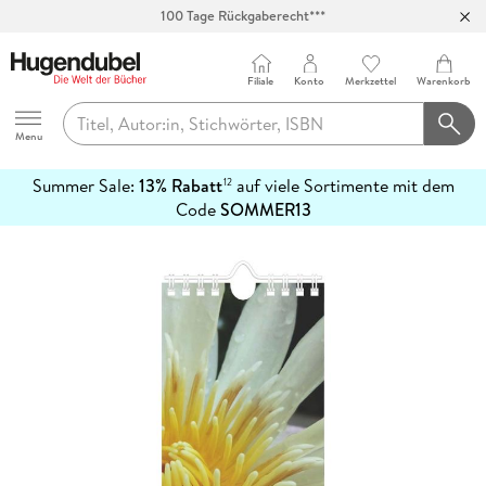
100 Tage Rückgaberecht***
Abholung in über 100 Filialen
Filiale
Konto
Merkzettel
Warenkorb
Hugendubel
Menu
Summer Sale:
13% Rabatt
auf viele Sortimente mit dem
12
mehr
Code
SOMMER13
erfahren