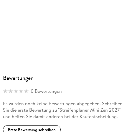
4069095019096
Herstelleradresse
Neumann Verlage GmbH & Co. KG, Bronkhorster Weg 11,
47929 Grefrath, 47929 Grefrath, Stefanie Folle,
stefanie.folle@neumann-verlage.de
Bewertungen
0 Bewertungen
Es wurden noch keine Bewertungen abgegeben. Schreiben
Sie die erste Bewertung zu "Streifenplaner Mini Zen 2027"
und helfen Sie damit anderen bei der Kaufentscheidung.
Erste Bewertung schreiben