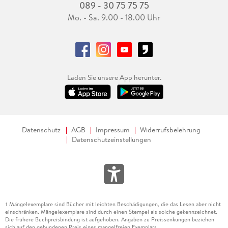
089 - 30 75 75 75
Mo. - Sa. 9.00 - 18.00 Uhr
Laden Sie unsere App herunter.
Datenschutz
AGB
Impressum
Widerrufsbelehrung
Datenschutzeinstellungen
Mängelexemplare sind Bücher mit leichten Beschädigungen, die das Lesen aber nicht
1
einschränken. Mängelexemplare sind durch einen Stempel als solche gekennzeichnet.
Die frühere Buchpreisbindung ist aufgehoben. Angaben zu Preissenkungen beziehen
sich auf den gebundenen Preis eines mangelfreien Exemplars.