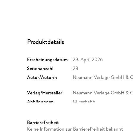
Produktdetails
Erscheinungsdatum
29. April 2026
Seitenanzahl
28
Autor/Autorin
Neumann Verlage GmbH & C
Verlag/Hersteller
Neumann Verlage GmbH & 
Abbildungen
14 Farbabb.
Größe (L/B/H)
351/240/6 mm
GTIN
4069095010345
Barrierefreiheit
Keine Information zur Barrierefreiheit bekannt