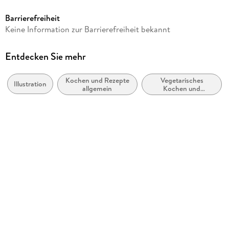
New Internationalist
Barrierefreiheit
Illustrationen
Keine Information zur Barrierefreiheit bekannt
Foss Natalie
Verlag/Hersteller
Entdecken Sie mehr
New Internationalist
Kochen und Rezepte
Vegetarisches
Produktart
Illustration
allgemein
Kochen und
Kalender
Vegetarismus
Gewicht
263 g
Größe (L/B/H)
297/290/7 mm
GTIN
9781780266312