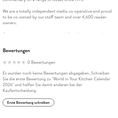
We are a totally independent media co-operative and proud
to be co-owned by our staff team and over 4,600 reader-
owners.
Our mission is to report on issues of world poverty and
inequality: to focus attention on the unjust relationship
between the powerful and the powerless worldwide: to
Bewertungen
debate and campaign for the radical changes necessary if
the needs of all are to be met.
0 Bewertungen
Es wurden noch keine Bewertungen abgegeben. Schreiben
Sie die erste Bewertung zu "World in Your Kitchen Calendar
2026" und helfen Sie damit anderen bei der
Kaufentscheidung.
Erste Bewertung schreiben