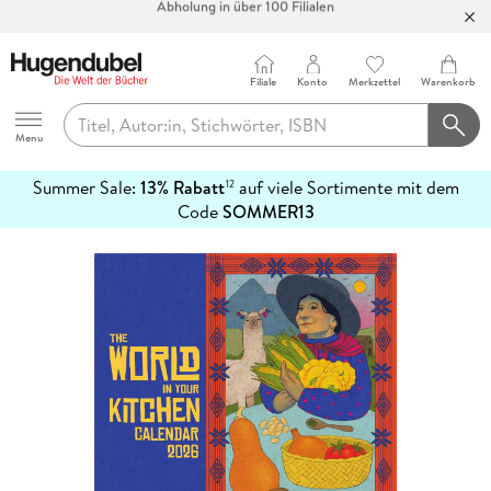
Bücher versandkostenfrei*
100 Tage Rückgaberecht***
Filiale
Konto
Merkzettel
Warenkorb
Abholung in über 100 Filialen
Hugendubel
Menu
Summer Sale:
13% Rabatt
auf viele Sortimente mit dem
12
mehr
Code
SOMMER13
erfahren