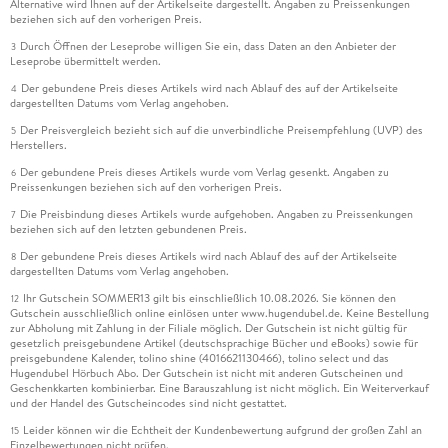
Alternative wird Ihnen auf der Artikelseite dargestellt. Angaben zu Preissenkungen
beziehen sich auf den vorherigen Preis.
Durch Öffnen der Leseprobe willigen Sie ein, dass Daten an den Anbieter der
3
Leseprobe übermittelt werden.
Der gebundene Preis dieses Artikels wird nach Ablauf des auf der Artikelseite
4
dargestellten Datums vom Verlag angehoben.
Der Preisvergleich bezieht sich auf die unverbindliche Preisempfehlung (UVP) des
5
Herstellers.
Der gebundene Preis dieses Artikels wurde vom Verlag gesenkt. Angaben zu
6
Preissenkungen beziehen sich auf den vorherigen Preis.
Die Preisbindung dieses Artikels wurde aufgehoben. Angaben zu Preissenkungen
7
beziehen sich auf den letzten gebundenen Preis.
Der gebundene Preis dieses Artikels wird nach Ablauf des auf der Artikelseite
8
dargestellten Datums vom Verlag angehoben.
Ihr Gutschein SOMMER13 gilt bis einschließlich 10.08.2026. Sie können den
12
Gutschein ausschließlich online einlösen unter www.hugendubel.de. Keine Bestellung
zur Abholung mit Zahlung in der Filiale möglich. Der Gutschein ist nicht gültig für
gesetzlich preisgebundene Artikel (deutschsprachige Bücher und eBooks) sowie für
preisgebundene Kalender, tolino shine (4016621130466), tolino select und das
Hugendubel Hörbuch Abo. Der Gutschein ist nicht mit anderen Gutscheinen und
Geschenkkarten kombinierbar. Eine Barauszahlung ist nicht möglich. Ein Weiterverkauf
und der Handel des Gutscheincodes sind nicht gestattet.
Leider können wir die Echtheit der Kundenbewertung aufgrund der großen Zahl an
15
Einzelbewertungen nicht prüfen.