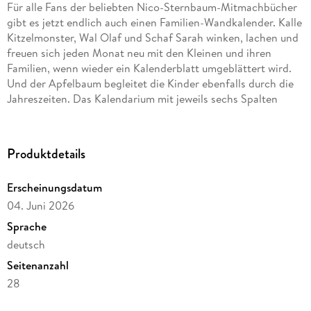
Für alle Fans der beliebten Nico-Sternbaum-Mitmachbücher
gibt es jetzt endlich auch einen Familien-Wandkalender. Kalle
Kitzelmonster, Wal Olaf und Schaf Sarah winken, lachen und
freuen sich jeden Monat neu mit den Kleinen und ihren
Familien, wenn wieder ein Kalenderblatt umgeblättert wird.
Und der Apfelbaum begleitet die Kinder ebenfalls durch die
Jahreszeiten. Das Kalendarium mit jeweils sechs Spalten
bietet für jedes Familienmitglied genug Platz zum Eintragen,
so wird kein Termin mehr verpasst.
Produktdetails
Ausstattung: Mit zahlreichen Illustrationen
Erscheinungsdatum
04. Juni 2026
Sprache
deutsch
Seitenanzahl
28
Reihe