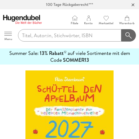
100 Tage Rückgaberecht***
Abholung in über 100 Filialen
Filiale
Konto
Merkzettel
Warenkorb
Hugendubel
Menu
Summer Sale:
13% Rabatt
auf viele Sortimente mit dem
12
mehr
Code
SOMMER13
erfahren