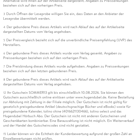
Alternative wird Ihnen auf der Artikelseite dargestellt. Angaben zu Preissenkungen
beziehen sich auf den vorherigen Preis.
Durch Öffnen der Leseprobe willigen Sie ein, dass Daten an den Anbieter der
3
Leseprobe übermittelt werden.
Der gebundene Preis dieses Artikels wird nach Ablauf des auf der Artikelseite
4
dargestellten Datums vom Verlag angehoben.
Der Preisvergleich bezieht sich auf die unverbindliche Preisempfehlung (UVP) des
5
Herstellers.
Der gebundene Preis dieses Artikels wurde vom Verlag gesenkt. Angaben zu
6
Preissenkungen beziehen sich auf den vorherigen Preis.
Die Preisbindung dieses Artikels wurde aufgehoben. Angaben zu Preissenkungen
7
beziehen sich auf den letzten gebundenen Preis.
Der gebundene Preis dieses Artikels wird nach Ablauf des auf der Artikelseite
8
dargestellten Datums vom Verlag angehoben.
Ihr Gutschein SOMMER13 gilt bis einschließlich 10.08.2026. Sie können den
12
Gutschein ausschließlich online einlösen unter www.hugendubel.de. Keine Bestellung
zur Abholung mit Zahlung in der Filiale möglich. Der Gutschein ist nicht gültig für
gesetzlich preisgebundene Artikel (deutschsprachige Bücher und eBooks) sowie für
preisgebundene Kalender, tolino shine (4016621130466), tolino select und das
Hugendubel Hörbuch Abo. Der Gutschein ist nicht mit anderen Gutscheinen und
Geschenkkarten kombinierbar. Eine Barauszahlung ist nicht möglich. Ein Weiterverkauf
und der Handel des Gutscheincodes sind nicht gestattet.
Leider können wir die Echtheit der Kundenbewertung aufgrund der großen Zahl an
15
Einzelbewertungen nicht prüfen.