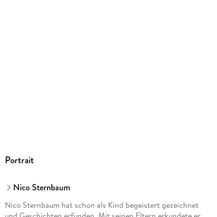
produktsicherheit@penguinrandomhouse.de
Portrait
Nico Sternbaum
Nico Sternbaum hat schon als Kind begeistert gezeichnet
und Geschichten erfunden. Mit seinen Eltern erkundete er