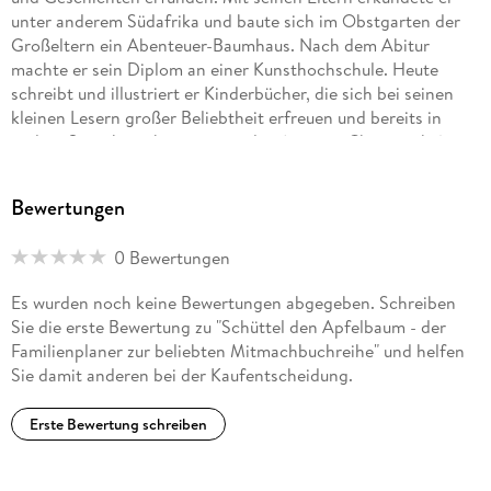
unter anderem Südafrika und baute sich im Obstgarten der
Großeltern ein Abenteuer-Baumhaus. Nach dem Abitur
machte er sein Diplom an einer Kunsthochschule. Heute
schreibt und illustriert er Kinderbücher, die sich bei seinen
kleinen Lesern großer Beliebtheit erfreuen und bereits in
andere Sprachen übersetzt wurden (u. a. ins Chinesische).
»Schüttel den Apfelbaum«, »Schaukel das Schaf«, »Wink dem
Wal« und »Schüttel den Weihnachtsbaum« landeten auf der
Bewertungen
SPIEGEL-Bestsellerliste, und mehrere Titel wurden von der
renommierten Stiftung Lesen vorgestellt und empfohlen.
0 Bewertungen
Nico Sternbaum lebt in der Nähe von Limburg. Er liebt
Reisen, koreanisches Essen und Museen.
Es wurden noch keine Bewertungen abgegeben. Schreiben
Sie die erste Bewertung zu "Schüttel den Apfelbaum - der
Familienplaner zur beliebten Mitmachbuchreihe" und helfen
Sie damit anderen bei der Kaufentscheidung.
Erste Bewertung schreiben