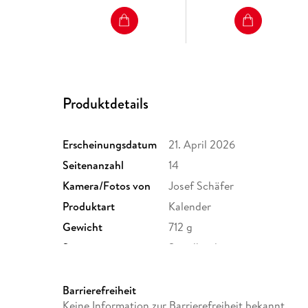
Produktdetails
Erscheinungsdatum
21. April 2026
Seitenanzahl
14
Kamera/Fotos von
Josef Schäfer
Produktart
Kalender
Gewicht
712 g
Sonstiges
Spiralbindung
Herstelleradresse
Athesia Kalenderverlag GmbH
Unterhaching, produktsicher
Barrierefreiheit
Keine Information zur Barrierefreiheit bekannt