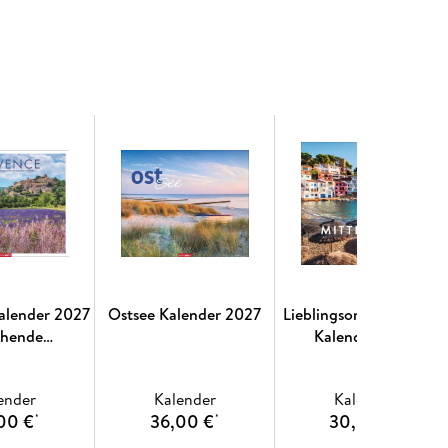
alender 2027
Ostsee Kalender 2027
Lieblingsort Mittelmeer
ühende
Kalender 2027
felder und
che Dörfer
ender
Kalender
Kalender
00 €
36,00 €
30,00 €
*
*
*