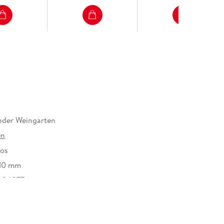
nder Weingarten
en
tos
10 mm
904077