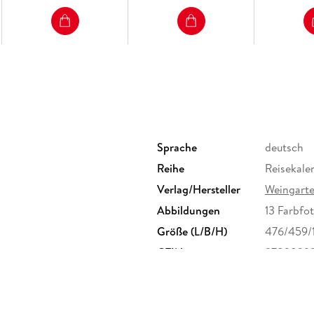
Sprache
deutsch
Reihe
Reisekale
Verlag/Hersteller
Weingart
Abbildungen
13 Farbfo
Größe (L/B/H)
476/459/
GTIN
9783839
, Ottobrunner Str. 41, 82008
heit@athesia-verlag.de