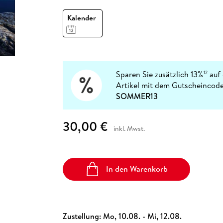
Fremdsprachige Bücher
n Lernhilfen
 Jugendbücher
eiber
Hörbuch Downloads im Bundle
cher
 Vergleich
 Puzzlezubehör
Lernen
New Adult
STABILO
Kalender
Taschenbücher
hilfen
hriller
 Backen
er
lender
Ratgeber
op
hriller
Romance
Sachbücher
precher:innen
Sparen Sie zusätzlich 13%
auf 
12
Science Fiction
Artikel mit dem Gutscheincode
Fremdsprachige Bücher
SOMMER13
30,00 €
inkl. Mwst.
In den Warenkorb
Zustellung:
Mo, 10.08. - Mi, 12.08.