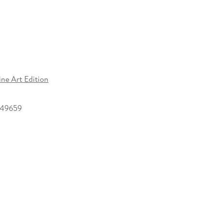
ine Art Edition
249659