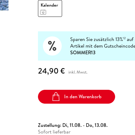
Fremdsprachige Bücher
n Lernhilfen
 Jugendbücher
eiber
Hörbuch Downloads im Bundle
Kalender
cher
 Vergleich
 Puzzlezubehör
Lernen
New Adult
STABILO
Taschenbücher
hilfen
hriller
 Backen
er
lender
Ratgeber
op
hriller
Romance
Sachbücher
Sparen Sie zusätzlich 13%
auf 
12
precher:innen
Science Fiction
Artikel mit dem Gutscheincode
SOMMER13
Fremdsprachige Bücher
24,90 €
inkl. Mwst.
In den Warenkorb
Zustellung:
Di, 11.08. - Do, 13.08.
Sofort lieferbar