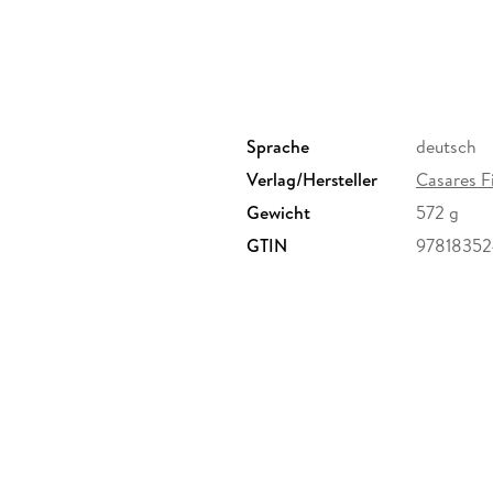
Sprache
deutsch
Verlag/Hersteller
Casares F
Gewicht
572 g
GTIN
9781835