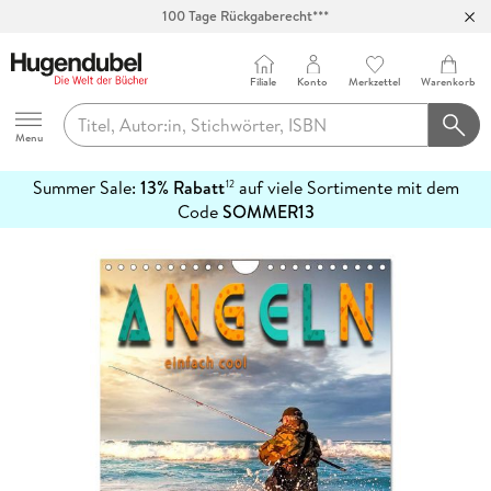
100 Tage Rückgaberecht***
Abholung in über 100 Filialen
Filiale
Konto
Merkzettel
Warenkorb
Hugendubel
Menu
Summer Sale:
13% Rabatt
auf viele Sortimente mit dem
12
mehr
Code
SOMMER13
erfahren