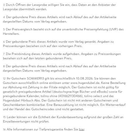
Durch Öffnen der Leseprobe willigen Sie ein, dass Daten an den Anbieter der
3
Leseprobe übermittelt werden.
Der gebundene Preis dieses Artikels wird nach Ablauf des auf der Artikelseite
4
dargestellten Datums vom Verlag angehoben.
Der Preisvergleich bezieht sich auf die unverbindliche Preisempfehlung (UVP) des
5
Herstellers.
Der gebundene Preis dieses Artikels wurde vom Verlag gesenkt. Angaben zu
6
Preissenkungen beziehen sich auf den vorherigen Preis.
Die Preisbindung dieses Artikels wurde aufgehoben. Angaben zu Preissenkungen
7
beziehen sich auf den letzten gebundenen Preis.
Der gebundene Preis dieses Artikels wird nach Ablauf des auf der Artikelseite
8
dargestellten Datums vom Verlag angehoben.
Ihr Gutschein SOMMER13 gilt bis einschließlich 10.08.2026. Sie können den
12
Gutschein ausschließlich online einlösen unter www.hugendubel.de. Keine Bestellung
zur Abholung mit Zahlung in der Filiale möglich. Der Gutschein ist nicht gültig für
gesetzlich preisgebundene Artikel (deutschsprachige Bücher und eBooks) sowie für
preisgebundene Kalender, tolino shine (4016621130466), tolino select und das
Hugendubel Hörbuch Abo. Der Gutschein ist nicht mit anderen Gutscheinen und
Geschenkkarten kombinierbar. Eine Barauszahlung ist nicht möglich. Ein Weiterverkauf
und der Handel des Gutscheincodes sind nicht gestattet.
Leider können wir die Echtheit der Kundenbewertung aufgrund der großen Zahl an
15
Einzelbewertungen nicht prüfen.
Alle Informationen zur Tiefpreisgarantie finden Sie
hier
16