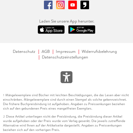
Laden Sie unsere App herunter.
Datenschutz
AGB
Impressum
Widerrufsbelehrung
Datenschutzeinstellungen
Mängelexemplare sind Bücher mit leichten Beschädigungen, die das Lesen aber nicht
1
einschränken. Mängelexemplare sind durch einen Stempel als solche gekennzeichnet.
Die frühere Buchpreisbindung ist aufgehoben. Angaben zu Preissenkungen beziehen
sich auf den gebundenen Preis eines mangelfreien Exemplars.
Diese Artikel unterliegen nicht der Preisbindung, die Preisbindung dieser Artikel
2
wurde aufgehoben oder der Preis wurde vom Verlag gesenkt. Die jeweils zutreffende
Alternative wird Ihnen auf der Artikelseite dargestellt. Angaben zu Preissenkungen
beziehen sich auf den vorherigen Preis.