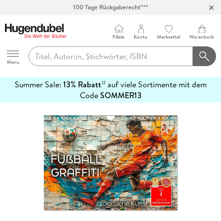
100 Tage Rückgaberecht***
Abholung in über 100 Filialen
Filiale
Konto
Merkzettel
Warenkorb
Hugendubel
Menu
Summer Sale:
13% Rabatt
auf viele Sortimente mit dem
12
mehr
Code
SOMMER13
erfahren