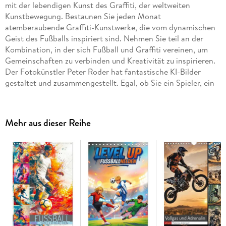
mit der lebendigen Kunst des Graffiti, der weltweiten
Kunstbewegung. Bestaunen Sie jeden Monat
atemberaubende Graffiti-Kunstwerke, die vom dynamischen
Geist des Fußballs inspiriert sind. Nehmen Sie teil an der
Kombination, in der sich Fußball und Graffiti vereinen, um
Gemeinschaften zu verbinden und Kreativität zu inspirieren.
Der Fotokünstler Peter Roder hat fantastische KI-Bilder
gestaltet und zusammengestellt. Egal, ob Sie ein Spieler, ein
Fan oder ein Kunstliebhaber sind, dieser Kalender ist ein
Muss. Dieser qualitativ hochwertige Kalender gehört zur
exklusiven CALVENDO Gold-Edition und wurde zusätzlich in
Mehr aus dieser Reihe
der Klasse "Sport" ausgezeichnet.
Hochwertiger Wandkalender mit 12 wunderschönen Bildern.
Unsere Umwelt liegt uns am Herzen. Daher verwenden wir
ausschließlich FSC-zertifizierte Papiere aus
verantwortungsvoller Waldwirtschaft. Wir vermeiden
Überproduktion und somit deutliche Abfallmengen, da wir
bedarfsgerecht in Einzelfertigung in Deutschland (Made in
Germany) produzieren. Wir halten unsere Transportwege kurz