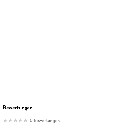
215/297/10 mm
Wohlfühlambiente.
GTIN
Leidenschaft für Sport und Kunst. von Autor(in): Peter
9783457284285
Roder
Herstelleradresse
Calvendo Verlag GmbH, Ottobrunner Straße 39, 82008
Unterhaching, Bianca Brandt, info@calvendo.com
Bewertungen
0 Bewertungen