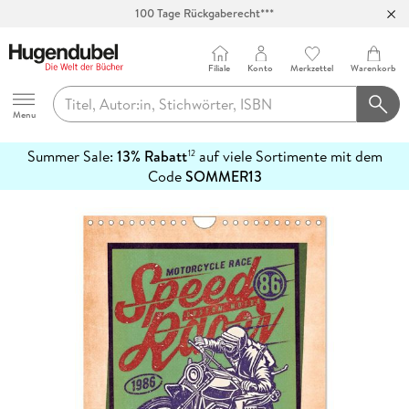
100 Tage Rückgaberecht***
Abholung in über 100 Filialen
Filiale
Konto
Merkzettel
Warenkorb
Hugendubel
Menu
Summer Sale:
13% Rabatt
auf viele Sortimente mit dem
12
mehr
Code
SOMMER13
erfahren