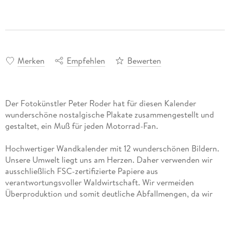
Merken
Empfehlen
Bewerten
Der Fotokünstler Peter Roder hat für diesen Kalender
wunderschöne nostalgische Plakate zusammengestellt und
gestaltet, ein Muß für jeden Motorrad-Fan.
Hochwertiger Wandkalender mit 12 wunderschönen Bildern.
Unsere Umwelt liegt uns am Herzen. Daher verwenden wir
ausschließlich FSC-zertifizierte Papiere aus
verantwortungsvoller Waldwirtschaft. Wir vermeiden
Überproduktion und somit deutliche Abfallmengen, da wir
bedarfsgerecht in Einzelfertigung in Deutschland (Made in
Germany) produzieren. Wir halten unsere Transportwege kurz
und sorgen für eine klimabewusste Logistik.