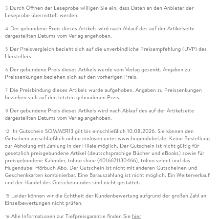
Durch Öffnen der Leseprobe willigen Sie ein, dass Daten an den Anbieter der
3
Leseprobe übermittelt werden.
Der gebundene Preis dieses Artikels wird nach Ablauf des auf der Artikelseite
4
dargestellten Datums vom Verlag angehoben.
Der Preisvergleich bezieht sich auf die unverbindliche Preisempfehlung (UVP) des
5
Herstellers.
Der gebundene Preis dieses Artikels wurde vom Verlag gesenkt. Angaben zu
6
Preissenkungen beziehen sich auf den vorherigen Preis.
Die Preisbindung dieses Artikels wurde aufgehoben. Angaben zu Preissenkungen
7
beziehen sich auf den letzten gebundenen Preis.
Der gebundene Preis dieses Artikels wird nach Ablauf des auf der Artikelseite
8
dargestellten Datums vom Verlag angehoben.
Ihr Gutschein SOMMER13 gilt bis einschließlich 10.08.2026. Sie können den
12
Gutschein ausschließlich online einlösen unter www.hugendubel.de. Keine Bestellung
zur Abholung mit Zahlung in der Filiale möglich. Der Gutschein ist nicht gültig für
gesetzlich preisgebundene Artikel (deutschsprachige Bücher und eBooks) sowie für
preisgebundene Kalender, tolino shine (4016621130466), tolino select und das
Hugendubel Hörbuch Abo. Der Gutschein ist nicht mit anderen Gutscheinen und
Geschenkkarten kombinierbar. Eine Barauszahlung ist nicht möglich. Ein Weiterverkauf
und der Handel des Gutscheincodes sind nicht gestattet.
Leider können wir die Echtheit der Kundenbewertung aufgrund der großen Zahl an
15
Einzelbewertungen nicht prüfen.
Alle Informationen zur Tiefpreisgarantie finden Sie
hier
16