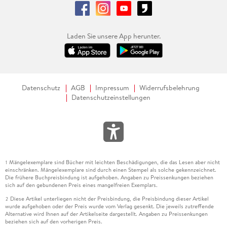
Laden Sie unsere App herunter.
Datenschutz
AGB
Impressum
Widerrufsbelehrung
Datenschutzeinstellungen
Mängelexemplare sind Bücher mit leichten Beschädigungen, die das Lesen aber nicht
1
einschränken. Mängelexemplare sind durch einen Stempel als solche gekennzeichnet.
Die frühere Buchpreisbindung ist aufgehoben. Angaben zu Preissenkungen beziehen
sich auf den gebundenen Preis eines mangelfreien Exemplars.
Diese Artikel unterliegen nicht der Preisbindung, die Preisbindung dieser Artikel
2
wurde aufgehoben oder der Preis wurde vom Verlag gesenkt. Die jeweils zutreffende
Alternative wird Ihnen auf der Artikelseite dargestellt. Angaben zu Preissenkungen
beziehen sich auf den vorherigen Preis.