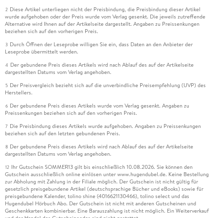
Diese Artikel unterliegen nicht der Preisbindung, die Preisbindung dieser Artikel
2
wurde aufgehoben oder der Preis wurde vom Verlag gesenkt. Die jeweils zutreffende
Alternative wird Ihnen auf der Artikelseite dargestellt. Angaben zu Preissenkungen
beziehen sich auf den vorherigen Preis.
Durch Öffnen der Leseprobe willigen Sie ein, dass Daten an den Anbieter der
3
Leseprobe übermittelt werden.
Der gebundene Preis dieses Artikels wird nach Ablauf des auf der Artikelseite
4
dargestellten Datums vom Verlag angehoben.
Der Preisvergleich bezieht sich auf die unverbindliche Preisempfehlung (UVP) des
5
Herstellers.
Der gebundene Preis dieses Artikels wurde vom Verlag gesenkt. Angaben zu
6
Preissenkungen beziehen sich auf den vorherigen Preis.
Die Preisbindung dieses Artikels wurde aufgehoben. Angaben zu Preissenkungen
7
beziehen sich auf den letzten gebundenen Preis.
Der gebundene Preis dieses Artikels wird nach Ablauf des auf der Artikelseite
8
dargestellten Datums vom Verlag angehoben.
Ihr Gutschein SOMMER13 gilt bis einschließlich 10.08.2026. Sie können den
12
Gutschein ausschließlich online einlösen unter www.hugendubel.de. Keine Bestellung
zur Abholung mit Zahlung in der Filiale möglich. Der Gutschein ist nicht gültig für
gesetzlich preisgebundene Artikel (deutschsprachige Bücher und eBooks) sowie für
preisgebundene Kalender, tolino shine (4016621130466), tolino select und das
Hugendubel Hörbuch Abo. Der Gutschein ist nicht mit anderen Gutscheinen und
Geschenkkarten kombinierbar. Eine Barauszahlung ist nicht möglich. Ein Weiterverkauf
und der Handel des Gutscheincodes sind nicht gestattet.