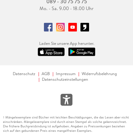
089 - 30 75 75 75
Mo. - Sa. 9.00 - 18.00 Uhr
Laden Sie unsere App herunter.
Datenschutz
AGB
Impressum
Widerrufsbelehrung
Datenschutzeinstellungen
Mängelexemplare sind Bücher mit leichten Beschädigungen, die das Lesen aber nicht
1
einschränken. Mängelexemplare sind durch einen Stempel als solche gekennzeichnet.
Die frühere Buchpreisbindung ist aufgehoben. Angaben zu Preissenkungen beziehen
sich auf den gebundenen Preis eines mangelfreien Exemplars.