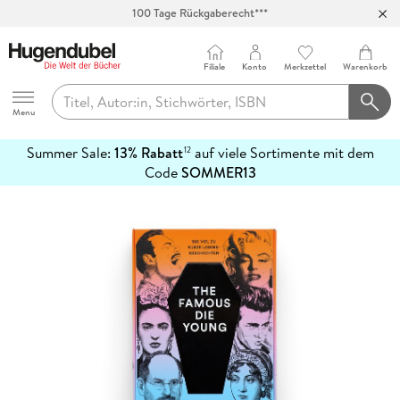
100 Tage Rückgaberecht***
Abholung in über 100 Filialen
Filiale
Konto
Merkzettel
Warenkorb
Hugendubel
Menu
Summer Sale:
13% Rabatt
auf viele Sortimente mit dem
12
mehr
Code
SOMMER13
erfahren