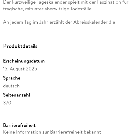
Der kurzweilige ­Tageskalender spielt mit der Faszination für
tragische, mit­unter ­aberwitzige Todesfälle.
An jedem Tag im Jahr erzählt der Abreisskalender die
inspirierende Lebensgeschichte einer zu jung gestorbenen
Ikone. Ob James Dean, Jeanne d Arc oder Friedrich Schiller
das plötzliche Ableben dieser Helden erschüttert die
Produktdetails
Nachwelt.
Erscheinungsdatum
Die Protagonisten sind Pioniere ihres Fachs, wahre Genies,
15. August 2025
mutige ­Erfinder, gefeierte Stars, gefallene Helden, ­tapfere
Kämpfer, verarmte Denker, außergewöhnliche
Sprache
Sportskanonen und musikalische Ausnahme­talente. Ein
deutsch
illustrer Kreis aus wahren Legenden, die in jungen Jahren
Seitenanzahl
Großes leisten und die Grenzen ihrer Zeit verschieben.
370
Autor/Autorin
Philipp Behrends, Eleonore Behrends, Julia Henningsen
Barrierefreiheit
Verlag/Hersteller
Keine Information zur Barrierefreiheit bekannt