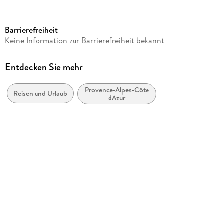
Reihe
Reisekalender Weingarten
Barrierefreiheit
Verlag/Hersteller
Keine Information zur Barrierefreiheit bekannt
Weingarten
Produktart
Entdecken Sie mehr
Kalender
Provence-Alpes-Côte
Gewicht
Reisen und Urlaub
dAzur
798 g
Größe (L/B/H)
550/464/9 mm
Sonstiges
Spiralbindung
GTIN
9783839904145
Herstelleradresse
Athesia Kalenderverlag GmbH, Ottobrunner Str. 41, 82008