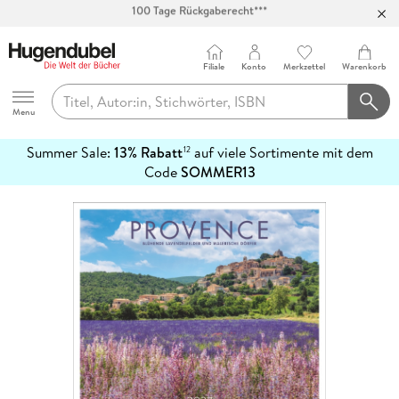
Abholung in über 100 Filialen
Filiale
Konto
Merkzettel
Warenkorb
Hugendubel
Menu
Summer Sale:
13% Rabatt
auf viele Sortimente mit dem
12
mehr
Code
SOMMER13
erfahren