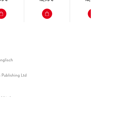
englisch
 Publishing Ltd
428160