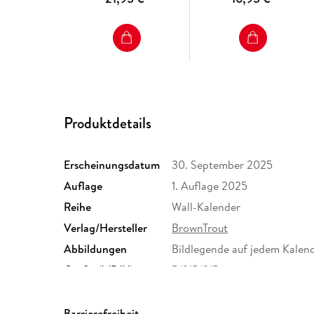
Produktdetails
Erscheinungsdatum
30. September 2025
Auflage
1. Auflage 2025
Reihe
Wall-Kalender
Verlag/Hersteller
BrownTrout
Abbildungen
Bildlegende auf jedem Kalend
Größe (L/B/H)
5/315/315 mm
Herstelleradresse
EUComply OÜ, Pärnu mnt 139b
Europäische Union, hello@e
Barrierefreiheit