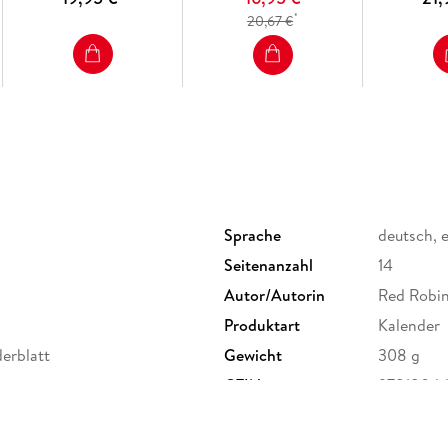
*
20,67 €
Sprache
deutsch, 
Seitenanzahl
14
Autor/Autorin
Red Robin
Produktart
Kalender
erblatt
Gewicht
308 g
GTIN
9781804
-14, 11317 Tallinn, GPSR
ucompliancepartner.com