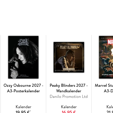
Ozzy Osbourne 2027 -
Peaky Blinders 2027 -
Marvel St
A3-Posterkalender
Wandkalender
A3-D
Danilo Promotion Ltd
Poster
Kalender
Kalender
Kal
19,95 €
16,95 €
21,
*