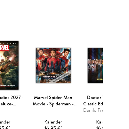
udios 2027 -
Marvel Spider-Man
Doctor Who - The
eluxe-
Movie - Spiderman -
Classic Edition 2027 -
kalender
Offizieller Kalender 2027
Danilo Promotion Ltd
Wandkalender
ender
Kalender
Kalender
95 €
16,95 €
16,95 €
*
*
*