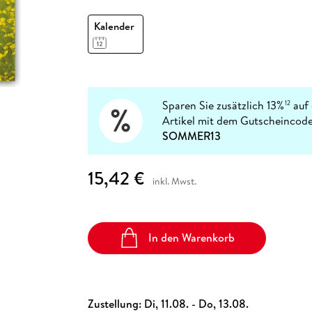
Fremdsprachige Bücher
n Lernhilfen
 Jugendbücher
eiber
Hörbuch Downloads im Bundle
cher
 Vergleich
 Puzzlezubehör
Lernen
New Adult
STABILO
Taschenbücher
Kalender
hilfen
hriller
 Backen
er
lender
Ratgeber
op
hriller
Romance
Sachbücher
precher:innen
Science Fiction
Sparen Sie zusätzlich 13%
auf 
12
Artikel mit dem Gutscheincode
Fremdsprachige Bücher
SOMMER13
15,42 €
inkl. Mwst.
In den Warenkorb
Zustellung:
Di, 11.08. - Do, 13.08.