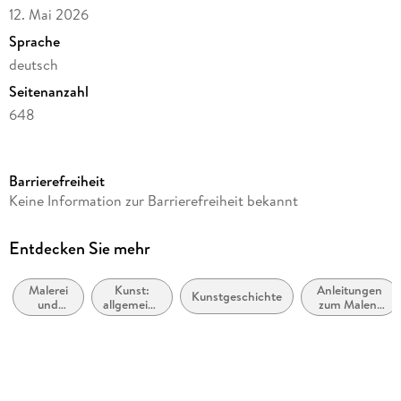
12. Mai 2026
Sprache
deutsch
Seitenanzahl
648
Reihe
Tischkalender Harenberg
Barrierefreiheit
Autor/Autorin
Keine Information zur Barrierefreiheit bekannt
Regina Erbentraut, Maria Christina Zopff
Verlag/Hersteller
Entdecken Sie mehr
Harenberg
Malerei
Kunst:
Anleitungen
Produktart
Kunstgeschichte
und
allgemeine
zum Malen,
Kalender
Gemälde
Themen
Zeichnen und
anderer
Gewicht
künstlerischer
Gestaltung
708 g
Größe (L/B/H)