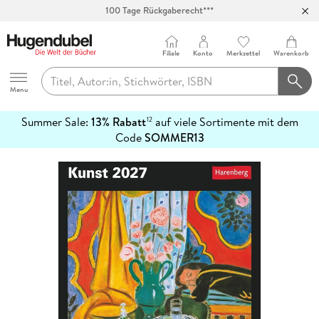
100 Tage Rückgaberecht***
Abholung in über 100 Filialen
Filiale
Konto
Merkzettel
Warenkorb
Hugendubel
Menu
Summer Sale:
13% Rabatt
auf viele Sortimente mit dem
12
mehr
Code
SOMMER13
erfahren