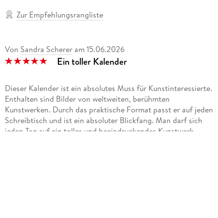
Zur Empfehlungsrangliste
Von
Sandra Scherer
am
15.06.2026
Ein toller Kalender
Dieser Kalender ist ein absolutes Muss für Kunstinteressierte.
Enthalten sind Bilder von weltweiten, berühmten
Kunstwerken. Durch das praktische Format passt er auf jeden
Schreibtisch und ist ein absoluter Blickfang. Man darf sich
jeden Tag auf ein tolles und beeindruckendes Kunstwerk
freuen. Ausführlich und sachkundig kommentiert. Die
Kunstwerke stammen aus verschiedenen Ländern und
Epochen. Der Kalender trifft wirklich den Geschmack jedes
Kunstliebhabers!