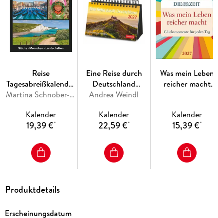
Reise
Eine Reise durch
Was mein Leben
Tagesabreißkalender
Deutschland
reicher macht
2027 -
Martina Schnober-Sen, Bernd Biege
Premiumkalender
Andrea Weindl
Tagesabreißkalende
Kulturkalender -
2027 - 365
2027 -
Kalender
Kalender
Kalender
Städte, Menschen,
faszinierende
Glücksmomente fü
19,39 €
22,59 €
15,39 €
*
*
*
Landschaften
Fotografien
jeden Tag
Produktdetails
Erscheinungsdatum