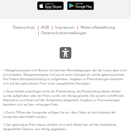
Datenschutz
AGB
Impressum
Widerrufsbelehrung
Datenschutzeinstellungen
Mängelexemplare sind Bücher mit leichten Beschädigungen, die das Lesen aber nicht
1
einschränken. Mängelexemplare sind durch einen Stempel als solche gekennzeichnet.
Die frühere Buchpreisbindung ist aufgehoben. Angaben zu Preissenkungen beziehen
sich auf den gebundenen Preis eines mangelfreien Exemplars.
Diese Artikel unterliegen nicht der Preisbindung, die Preisbindung dieser Artikel
2
wurde aufgehoben oder der Preis wurde vom Verlag gesenkt. Die jeweils zutreffende
Alternative wird Ihnen auf der Artikelseite dargestellt. Angaben zu Preissenkungen
beziehen sich auf den vorherigen Preis.
Durch Öffnen der Leseprobe willigen Sie ein, dass Daten an den Anbieter der
3
Leseprobe übermittelt werden.
Der gebundene Preis dieses Artikels wird nach Ablauf des auf der Artikelseite
4
dargestellten Datums vom Verlag angehoben.