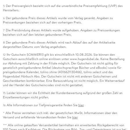
Der Preisvergleich bezieht sich auf die unverbindliche Preisempfehlung (UVP) des
5
Herstellers.
Der gebundene Preis dieses Artikels wurde vom Verlag gesenkt. Angaben zu
6
Preissenkungen beziehen sich auf den vorherigen Preis.
Die Preisbindung dieses Artikels wurde aufgehoben. Angaben zu Preissenkungen
7
beziehen sich auf den letzten gebundenen Preis.
Der gebundene Preis dieses Artikels wird nach Ablauf des auf der Artikelseite
8
dargestellten Datums vom Verlag angehoben.
Ihr Gutschein SOMMER13 gilt bis einschließlich 10.08.2026. Sie können den
12
Gutschein ausschließlich online einlösen unter www.hugendubel.de. Keine Bestellung
zur Abholung mit Zahlung in der Filiale möglich. Der Gutschein ist nicht gültig für
gesetzlich preisgebundene Artikel (deutschsprachige Bücher und eBooks) sowie für
preisgebundene Kalender, tolino shine (4016621130466), tolino select und das
Hugendubel Hörbuch Abo. Der Gutschein ist nicht mit anderen Gutscheinen und
Geschenkkarten kombinierbar. Eine Barauszahlung ist nicht möglich. Ein Weiterverkauf
und der Handel des Gutscheincodes sind nicht gestattet.
Leider können wir die Echtheit der Kundenbewertung aufgrund der großen Zahl an
15
Einzelbewertungen nicht prüfen.
Alle Informationen zur Tiefpreisgarantie finden Sie
hier
16
Alle Preise verstehen sich inkl. der gesetzlichen MwSt. Informationen über den
*
Versand und anfallende Versandkosten finden Sie
hier
Alle online gekauften Versandartikel beinhalten ein erweitertes Rückgaberecht von
***
100 Tagen nach Kaufdatum. Die Rücknahme von Bild-, Ton- und Datenträgern ist nur bei