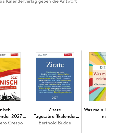
ia Kalenderverlag geben die Antwort
nisch
Zitate
Was mein Leben reicher
ender 2027 -
Tagesabreißkalender
macht
ernen leicht
vero Crespo
Berthold Budde
2027
Tagesabreißkalender
acht -
2027 - Glücksmomente