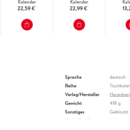
Kalender
Kalender
Kal
Fotografien
Tagesabr
22,59 €
22,99 €
13,
*
*
Sprache
deutsch
Reihe
Tischkale
Verlag/Hersteller
Harenber
Gewicht
418 g
Sonstiges
Geblockt
Herstelleradresse
Athesia K
Unterhach