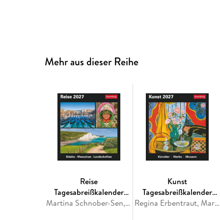
Mehr aus dieser Reihe
Reise
Kunst
Tagesabreißkalender
Tagesabreißkalender
2027 - Kulturkalender -
Martina Schnober-Sen, Bernd Biege
2027 - Kulturkalender -
Regina Erbentraut, Maria Christina Zopff
Städte, Menschen,
Künstler, Werke, Museen