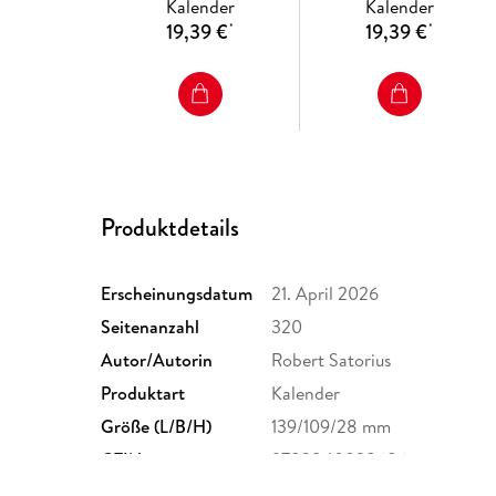
Kalender
Kalender
Landschaften
19,39 €
19,39 €
*
*
Produktdetails
Erscheinungsdatum
21. April 2026
Seitenanzahl
320
Autor/Autorin
Robert Satorius
Produktart
Kalender
Größe (L/B/H)
139/109/28 mm
GTIN
9783840038686