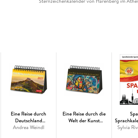
Sternzeichenkalender von Harenberg im Athes
Eine Reise durch
Eine Reise durch die
Spa
Deutschland
Welt der Kunst
Sprachkal
Premiumkalender 2027 -
Andrea Weindl
Premiumkalender 2027 -
Spanisch l
Sylvia Ri
365 faszinierende
365 Meisterwerke
gem