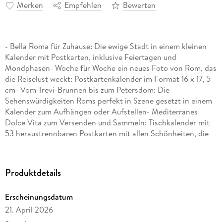
Merken
Empfehlen
Bewerten
- Bella Roma für Zuhause: Die ewige Stadt in einem kleinen
Kalender mit Postkarten, inklusive Feiertagen und
Mondphasen- Woche für Woche ein neues Foto von Rom, das
die Reiselust weckt: Postkartenkalender im Format 16 x 17, 5
cm- Vom Trevi-Brunnen bis zum Petersdom: Die
Sehenswürdigkeiten Roms perfekt in Szene gesetzt in einem
Kalender zum Aufhängen oder Aufstellen- Mediterranes
Dolce Vita zum Versenden und Sammeln: Tischkalender mit
53 heraustrennbaren Postkarten mit allen Schönheiten, die
Italiens Hauptstadt zu bieten hat- Hochwertige Kalender für
alle, die das Fernweh packt: Sehnsuchtskalender von
Harenberg aus dem Athesia Kalenderverlag
Produktdetails
Erscheinungsdatum
21. April 2026