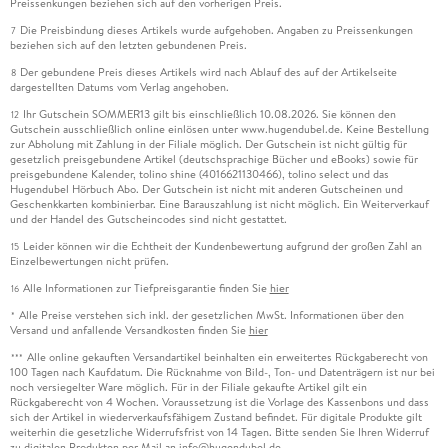
Preissenkungen beziehen sich auf den vorherigen Preis.
Die Preisbindung dieses Artikels wurde aufgehoben. Angaben zu Preissenkungen
7
beziehen sich auf den letzten gebundenen Preis.
Der gebundene Preis dieses Artikels wird nach Ablauf des auf der Artikelseite
8
dargestellten Datums vom Verlag angehoben.
Ihr Gutschein SOMMER13 gilt bis einschließlich 10.08.2026. Sie können den
12
Gutschein ausschließlich online einlösen unter www.hugendubel.de. Keine Bestellung
zur Abholung mit Zahlung in der Filiale möglich. Der Gutschein ist nicht gültig für
gesetzlich preisgebundene Artikel (deutschsprachige Bücher und eBooks) sowie für
preisgebundene Kalender, tolino shine (4016621130466), tolino select und das
Hugendubel Hörbuch Abo. Der Gutschein ist nicht mit anderen Gutscheinen und
Geschenkkarten kombinierbar. Eine Barauszahlung ist nicht möglich. Ein Weiterverkauf
und der Handel des Gutscheincodes sind nicht gestattet.
Leider können wir die Echtheit der Kundenbewertung aufgrund der großen Zahl an
15
Einzelbewertungen nicht prüfen.
Alle Informationen zur Tiefpreisgarantie finden Sie
hier
16
Alle Preise verstehen sich inkl. der gesetzlichen MwSt. Informationen über den
*
Versand und anfallende Versandkosten finden Sie
hier
Alle online gekauften Versandartikel beinhalten ein erweitertes Rückgaberecht von
***
100 Tagen nach Kaufdatum. Die Rücknahme von Bild-, Ton- und Datenträgern ist nur bei
noch versiegelter Ware möglich. Für in der Filiale gekaufte Artikel gilt ein
Rückgaberecht von 4 Wochen. Voraussetzung ist die Vorlage des Kassenbons und dass
sich der Artikel in wiederverkaufsfähigem Zustand befindet. Für digitale Produkte gilt
weiterhin die gesetzliche Widerrufsfrist von 14 Tagen. Bitte senden Sie Ihren Widerruf
zu digitalen Produkten per Mail an info@hugendubel.de.