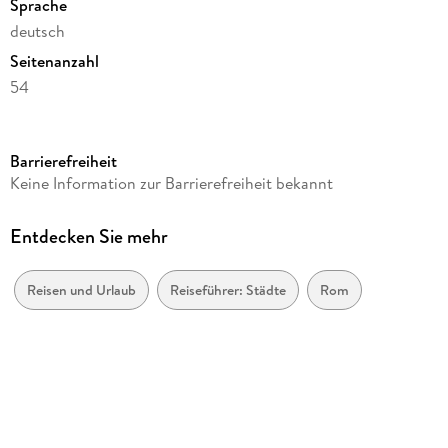
Sprache
deutsch
Seitenanzahl
54
Verlag/Hersteller
Harenberg
Barrierefreiheit
Produktart
Keine Information zur Barrierefreiheit bekannt
Kalender
Gewicht
Entdecken Sie mehr
418 g
Größe (L/B/H)
Reisen und Urlaub
Reiseführer: Städte
Rom
174/159/19 mm
Sonstiges
Geblockt
GTIN
9783840040061