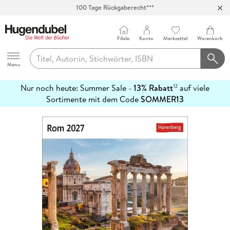
100 Tage Rückgaberecht***
Abholung in über 100 Filialen
Filiale
Konto
Merkzettel
Warenkorb
Hugendubel
Menu
Nur noch heute: Summer Sale -
13% Rabatt
auf viele
12
mehr
Sortimente mit dem Code
SOMMER13
erfahren