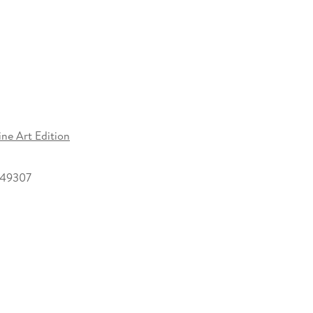
ine Art Edition
249307