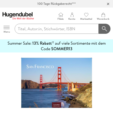
100 Tage Rückgaberecht***
Abholung in über 100 Filialen
Filiale
Konto
Merkzettel
Warenkorb
Hugendubel
Menu
Summer Sale:
13% Rabatt
auf viele Sortimente mit dem
12
mehr
Code
SOMMER13
erfahren