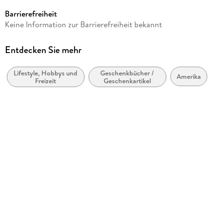
Casares Fine Art Edition
Barrierefreiheit
Produktart
Keine Information zur Barrierefreiheit bekannt
Kalender
Gewicht
Entdecken Sie mehr
520 g
Lifestyle, Hobbys und
Geschenkbücher /
Größe (L/B/H)
Amerika
Freizeit
Geschenkartikel
350/500/10 mm
GTIN
9781835249291