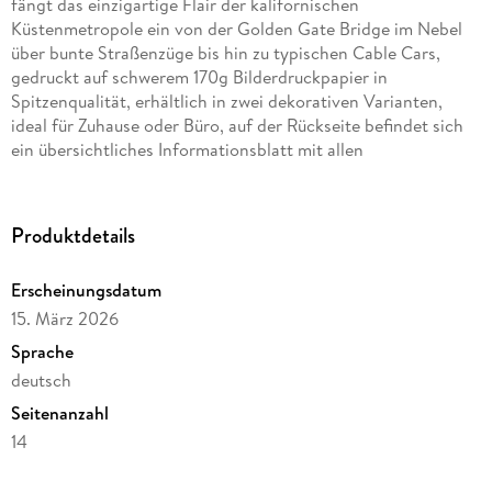
fängt das einzigartige Flair der kalifornischen
Küstenmetropole ein von der Golden Gate Bridge im Nebel
über bunte Straßenzüge bis hin zu typischen Cable Cars,
gedruckt auf schwerem 170g Bilderdruckpapier in
Spitzenqualität, erhältlich in zwei dekorativen Varianten,
ideal für Zuhause oder Büro, auf der Rückseite befindet sich
ein übersichtliches Informationsblatt mit allen
Monatsmotiven, das Kalendarium ist klar gestaltet und gut
lesbar, der Kalender ist spiralgebunden und mit einem
stabilen Aufhänger ausgestattet ein ideales Geschenk für
Produktdetails
USA-Fans, Westcoast-Liebhaber und alle, die San Francisco
lieben.
Erscheinungsdatum
15. März 2026
Sprache
deutsch
Seitenanzahl
14
Verlag/Hersteller