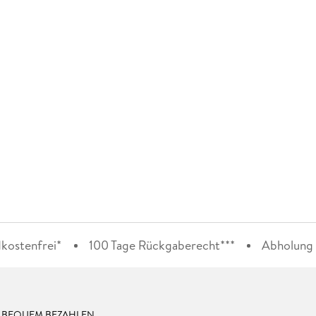
kostenfrei*
100 Tage Rückgaberecht***
Abholung i
& BEQUEM BEZAHLEN