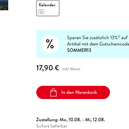
Fremdsprachige Bücher
n Lernhilfen
 Jugendbücher
eiber
Hörbuch Downloads im Bundle
Kalender
cher
 Vergleich
 Puzzlezubehör
Lernen
New Adult
STABILO
Taschenbücher
hilfen
hriller
 Backen
er
lender
Ratgeber
op
hriller
Romance
Sachbücher
Sparen Sie zusätzlich 13%
auf 
12
precher:innen
Science Fiction
Artikel mit dem Gutscheincode
SOMMER13
Fremdsprachige Bücher
17,90 €
inkl. Mwst.
In den Warenkorb
Zustellung:
Mo, 10.08. - Mi, 12.08.
Sofort lieferbar