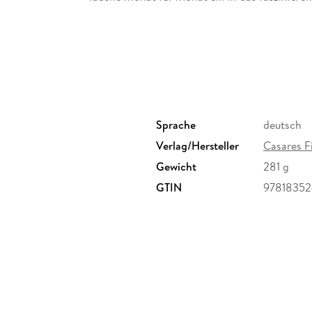
Seele.
Sprache
deutsch
Verlag/Hersteller
Casares F
Gewicht
281 g
GTIN
9781835