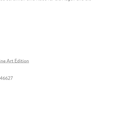
ine Art Edition
246627